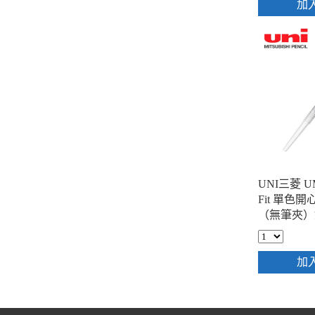
加
UNI三菱 UM
Fit 單色
（無筆夾）
加