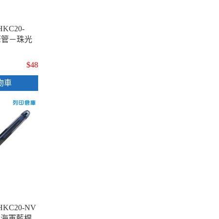
HKC20-
筆管－珠光
$48
物車
HKC20-NV
－海軍藍桿