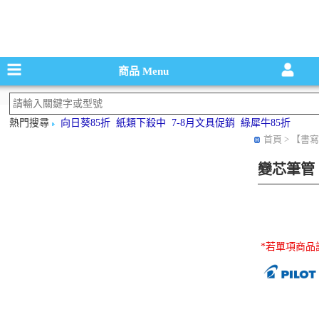
碳粉匣，墨
商品
Menu
熱門搜尋
向日葵85折
紙類下殺中
7-8月文具促銷
綠犀牛85折
首頁
> 【書寫
變芯筆管
*若單項商