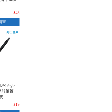
$48
物車
9 Style
筆變芯筆管
支
$19