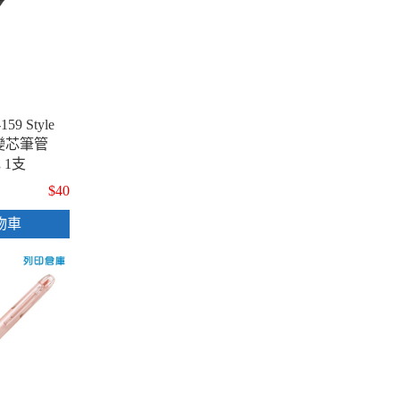
59 Style
筆變芯筆管
 1支
$40
物車