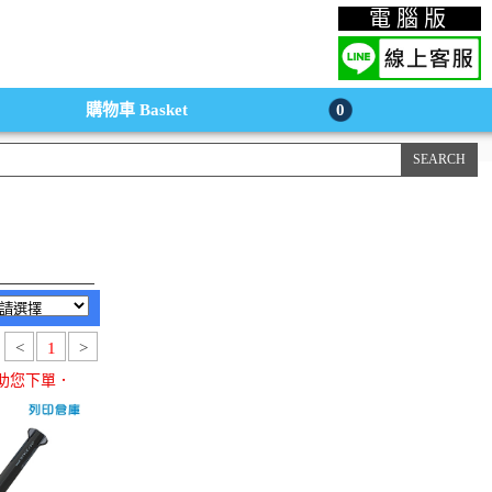
上購物手機版
電腦版
購物車
Basket
0
<
1
>
助您下單．