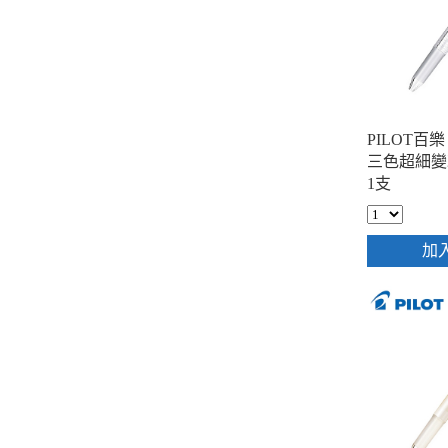
PILOT百樂 
三色超細變
1支
加