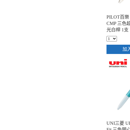
PILOT百樂 
CMP 三色
光白桿 1支
加
UNI三菱 UE3
Fit 三色