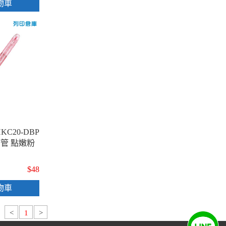
物車
KC20-DBP
管 點嫩粉
$48
物車
<
1
>