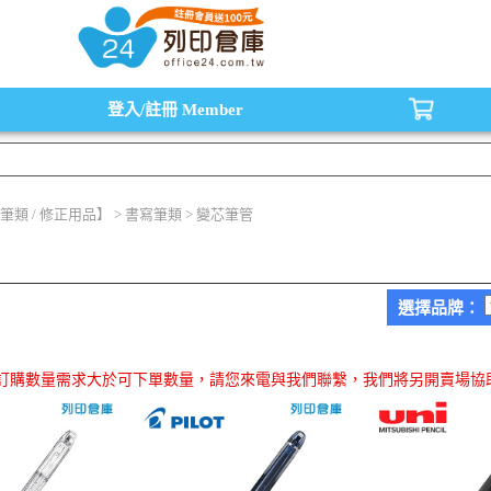
水匣,原廠碳粉匣，副廠碳粉匣，環保碳粉匣,連續供墨印表機-office24列印倉庫線
登入/註冊
Member
筆類 / 修正用品】 > 書寫筆類 > 變芯筆管
選擇品牌：
品訂購數量需求大於可下單數量，請您來電與我們聯繫，我們將另開賣場協