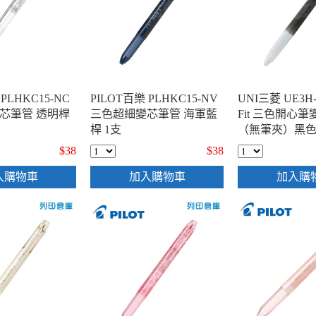
PLHKC15-NC
PILOT百樂 PLHKC15-NV
UNI三菱 UE3H-1
芯筆管 透明桿
三色超細變芯筆管 海軍藍
Fit 三色開心
桿 1支
（無筆夾）黑色
$38
$38
入購物車
加入購物車
加入購