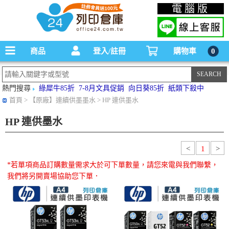
碳粉匣，墨水匣,原廠碳粉匣，副廠碳粉匣，環保碳粉匣,連續供墨印表機-office24列印
電腦版
倉庫線上購物手機版
商品
登入/註冊
購物車
0
熱門搜尋
綠犀牛85折
7-8月文具促銷
向日葵85折
紙類下殺中
首頁
> 【原廠】連續供墨墨水 > HP 連供墨水
HP 連供墨水
<
1
>
*若單項商品訂購數量需求大於可下單數量，請您來電與我們聯繫，
我們將另開賣場協助您下單．