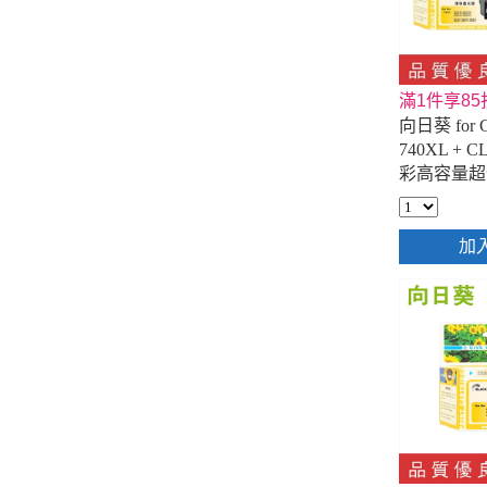
滿1件享85
向日葵 for C
740XL + CL
彩高容量超
匣
加