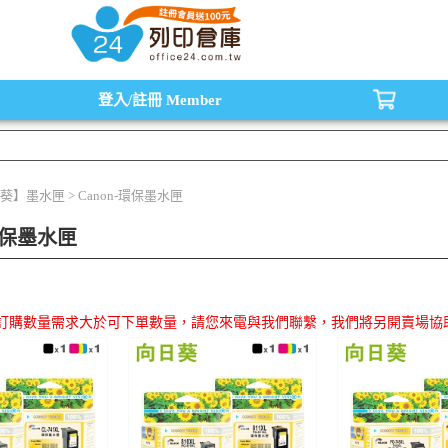
水匣,原廠碳粉匣，副廠碳粉匣，環保碳粉匣,連續供墨印表機-office24列印倉庫線
登入/註冊
Member
葵】墨水匣 > Canon-環保墨水匣
-環保墨水匣
品訂購數量需求大於可下單數量，請您來電與我們聯繫，我們將另開賣場協