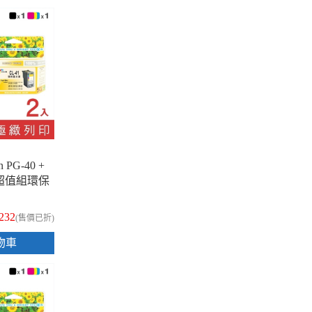
 PG-40 +
1彩超值組環保
,232
(售價已折)
物車