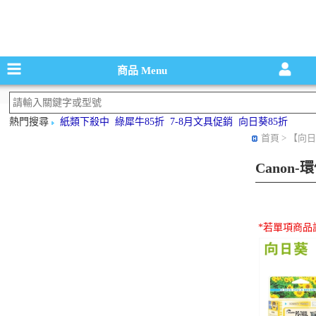
碳粉匣，墨
商品
Menu
熱門搜尋
紙類下殺中
綠犀牛85折
7-8月文具促銷
向日葵85折
首頁
> 【向日
Canon
*若單項商