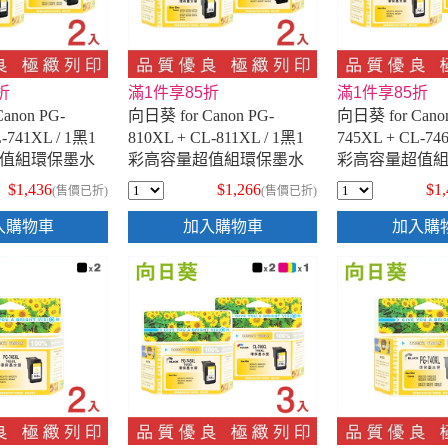
折
滿1件享85折
滿1件享85折
anon PG-
向日葵 for Canon PG-
向日葵 for Cano
-741XL / 1黑1
810XL + CL-811XL / 1黑1
745XL + CL-74
值組環保墨水
彩高容量超值組環保墨水
彩高容量超值
匣
匣
$1,436
$1,266
$1
(售價已折)
(售價已折)
入購物車
加入購物車
加入購