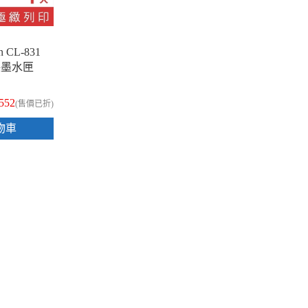
 CL-831
保墨水匣
552
(售價已折)
物車