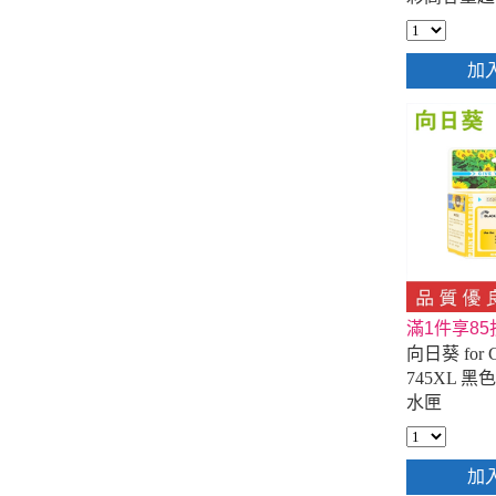
匣
加
滿1件享85
向日葵 for C
745XL 
水匣
加