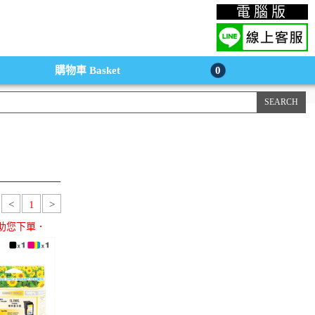
上購物手機版
電腦版
購物車
Basket
0
<
1
>
助您下單．