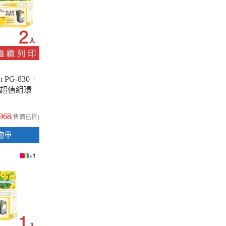
 PG-830 +
黑1彩超值組環
968
(售價已折)
物車