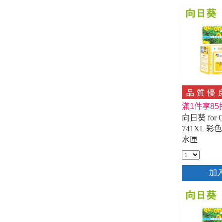
滿1件享85
向日葵 for C
741XL 
水匣
加