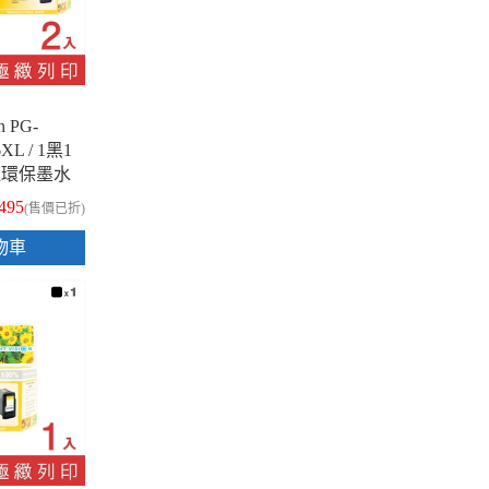
n PG-
6XL / 1黑1
組環保墨水
,495
(售價已折)
物車