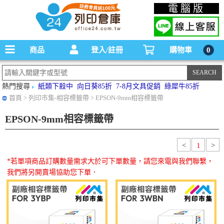
碳粉匣，墨水匣,原廠碳粉匣，副廠碳粉匣，環保碳粉匣,連續供墨印表機-office24列印
電腦版
倉庫線上購物手機版
商品
登入/註冊
購物車
0
熱門搜尋
紙類下殺中
向日葵85折
7-8月文具促銷
綠犀牛85折
首頁
> 列印市集-相容標籤帶 > EPSON-9mm相容標籤帶
EPSON-9mm相容標籤帶
<
1
>
*若單項商品訂購數量需求大於可下單數量，請您來電與我們聯繫，
我們將另開賣場協助您下單．