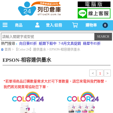
碳粉匣，墨水匣,原廠碳粉匣，副廠碳粉匣，環保碳粉匣,連續供墨印表機-office24列印
電腦版
倉庫線上購物手機版
商品
登入/註冊
購物車
0
熱門搜尋
向日葵85折
紙類下殺中
7-8月文具促銷
綠犀牛85折
首頁
> 【Color 24】連供墨水 > EPSON-相容連供墨水
EPSON-相容連供墨水
<
1
>
*若單項商品訂購數量需求大於可下單數量，請您來電與我們聯繫，
我們將另開賣場協助您下單．