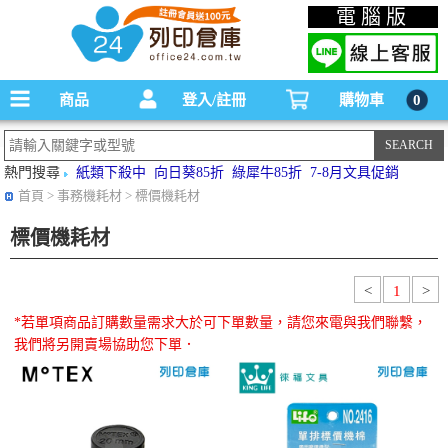
碳粉匣，墨水匣,原廠碳粉匣，副廠碳粉匣，環保碳粉匣,連續供墨印表機-office24列印
電腦版
倉庫線上購物手機版
商品
登入/註冊
購物車
0
熱門搜尋
紙類下殺中
向日葵85折
綠犀牛85折
7-8月文具促銷
首頁
> 事務機耗材 > 標價機耗材
標價機耗材
<
1
>
*若單項商品訂購數量需求大於可下單數量，請您來電與我們聯繫，
我們將另開賣場協助您下單．