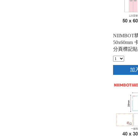
NIIMBOT
50x60mm
分頁標記貼
動物索引貼
情包 ( 125
加