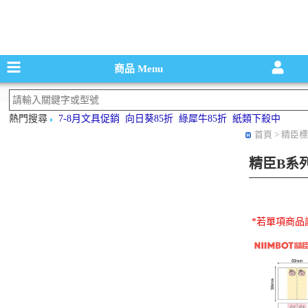
碳粉匣，墨
商品
Menu
熱門搜尋
7-8月文具促銷
向日葵85折
綠犀牛85折
紙類下殺中
首頁
> 精臣
精臣B系
*若單項商