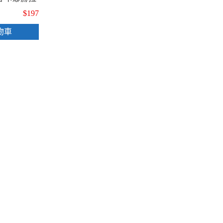
 幸運儲值
$197
 附銀色刮刮膜
)
物車