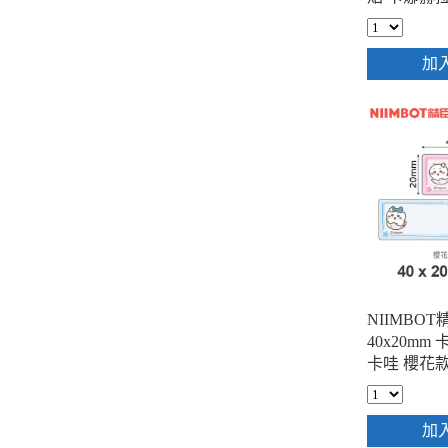
帶 萌點圈圈 (
案 )
加
NIIMBOT
40x20mm
卡哇 櫻花款 (
案 )
加