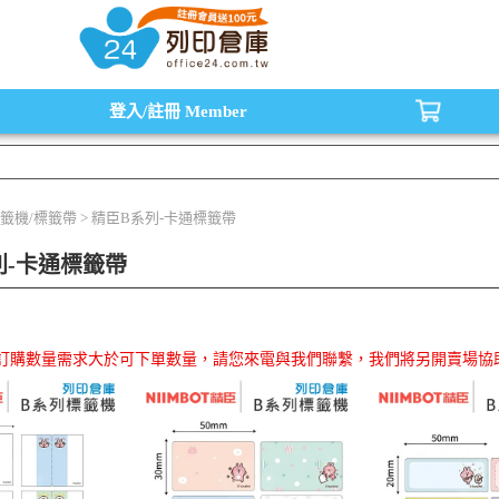
水匣,原廠碳粉匣，副廠碳粉匣，環保碳粉匣,連續供墨印表機-office24列印倉庫線
登入/註冊
Member
標籤機/標籤帶 > 精臣B系列-卡通標籤帶
列-卡通標籤帶
品訂購數量需求大於可下單數量，請您來電與我們聯繫，我們將另開賣場協