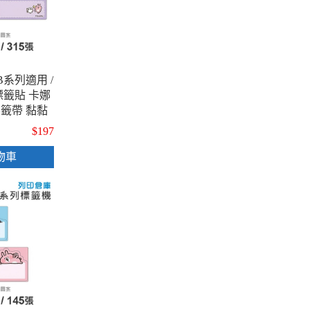
B系列適用 /
通標籤貼 卡娜
籤帶 黏黏
4種圖案 )
$197
物車