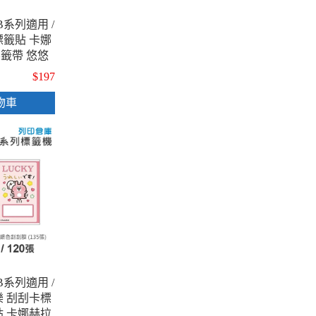
B系列適用 /
通標籤貼 卡娜
籤帶 悠悠
3種圖案 )
$197
物車
B系列適用 /
刮樂 刮刮卡標
貼 卡娜赫拉