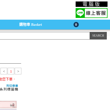
上購物手機版
電腦版
購物車
Basket
0
<
1
>
助您下單．