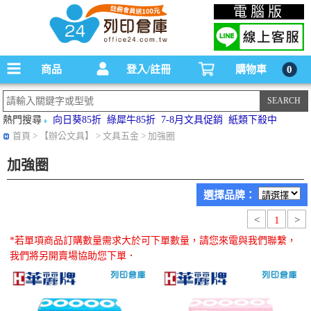
碳粉匣，墨水匣,原廠碳粉匣，副廠碳粉匣，環保碳粉匣,連續供墨印表機-office24列印
電腦版
倉庫線上購物手機版
商品
登入/註冊
購物車
0
熱門搜尋
向日葵85折
綠犀牛85折
7-8月文具促銷
紙類下殺中
首頁
> 【辦公文具】 > 文具五金 > 加強圈
加強圈
選擇品牌：
<
1
>
*若單項商品訂購數量需求大於可下單數量，請您來電與我們聯繫，
我們將另開賣場協助您下單．