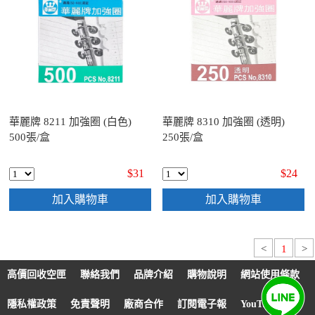
華麗牌 8211 加強圈 (白色)
華麗牌 8310 加強圈 (透明)
500張/盒
250張/盒
$31
$24
加入購物車
加入購物車
<
1
>
高價回收空匣
聯絡我們
品牌介紹
購物說明
網站使用條款
隱私權政策
免責聲明
廠商合作
訂閱電子報
YouTube