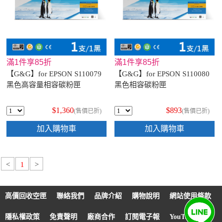
滿1件享85折
滿1件享85折
【G&G】for EPSON S110079
【G&G】for EPSON S110080
黑色高容量相容碳粉匣
黑色相容碳粉匣
$1,360
$893
(售價已折)
(售價已折)
加入購物車
加入購物車
<
1
>
高價回收空匣
聯絡我們
品牌介紹
購物說明
網站使用條款
隱私權政策
免責聲明
廠商合作
訂閱電子報
YouTube