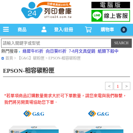
碳粉匣，墨水匣,原廠碳粉匣，副廠碳粉匣，環保碳粉匣,連續供墨印表機-office24列印
電腦版
倉庫線上購物手機版
商品
登入/註冊
購物車
0
熱門搜尋
綠犀牛85折
向日葵85折
7-8月文具促銷
紙類下殺中
首頁
> 【G&G】碳粉匣 > EPSON-相容碳粉匣
EPSON-相容碳粉匣
<
1
>
*若單項商品訂購數量需求大於可下單數量，請您來電與我們聯繫，
我們將另開賣場協助您下單．