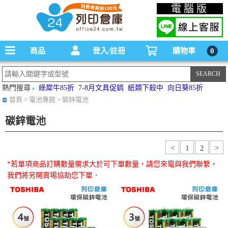
碳粉匣，墨水匣,原廠碳粉匣，副廠碳粉匣，環保碳粉匣,連續供墨印表機-office24列印
電腦版
倉庫線上購物手機版
商品
登入/註冊
購物車
0
熱門搜尋
綠犀牛85折
7-8月文具促銷
紙類下殺中
向日葵85折
首頁
> 電池專館 > 碳鋅電池
碳鋅電池
<
1
2
>
*若單項商品訂購數量需求大於可下單數量，請您來電與我們聯繫，
我們將另開賣場協助您下單．