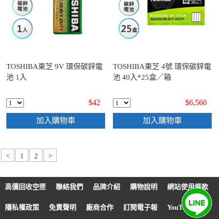
TOSHIBA東芝 9V 環保碳鋅電
TOSHIBA東芝 4號 環保碳鋅電
池 1入
池 40入*25盒／箱
$42
$6,560
加入購物車
加入購物車
<
1
2
>
高價回收空匣
聯絡我們
品牌介紹
購物說明
網站使用條款
隱私權政策
免責聲明
廠商合作
訂閱電子報
YouTube