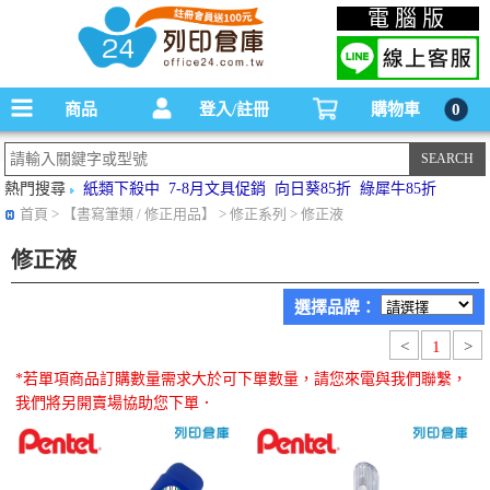
碳粉匣，墨水匣,原廠碳粉匣，副廠碳粉匣，環保碳粉匣,連續供墨印表機-office24列印
電腦版
倉庫線上購物手機版
商品
登入/註冊
購物車
0
熱門搜尋
紙類下殺中
7-8月文具促銷
向日葵85折
綠犀牛85折
首頁
> 【書寫筆類 / 修正用品】 > 修正系列 > 修正液
修正液
選擇品牌：
<
1
>
*若單項商品訂購數量需求大於可下單數量，請您來電與我們聯繫，
我們將另開賣場協助您下單．