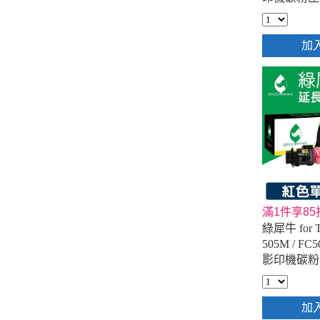
加
滿1件享85
綠犀牛 for 
505M / F
影印機碳粉
加