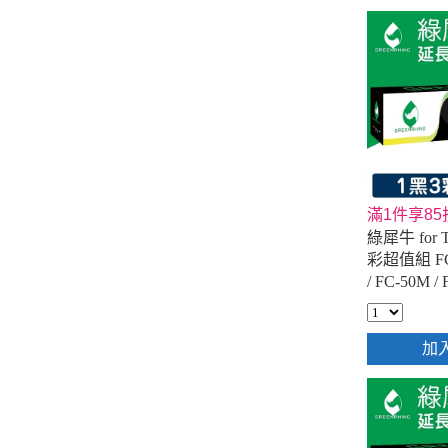
滿1件享85
綠犀牛 for 
彩超值組 FC-
/ FC-50M 
印機碳粉匣
加