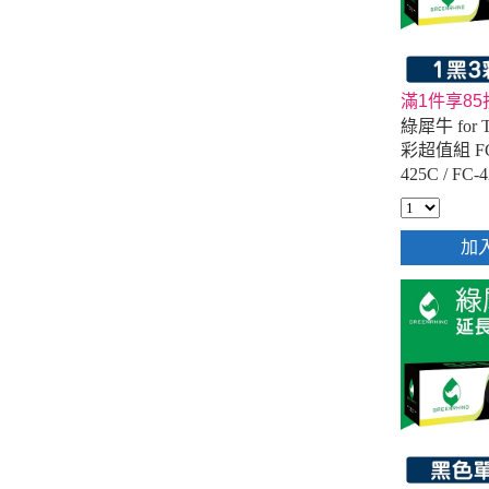
滿1件享85
綠犀牛 for 
彩超值組 FC-
425C / FC-
相容影印機
加