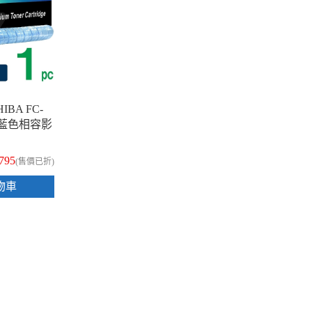
IBA FC-
5C 藍色相容影
,795
(售價已折)
物車