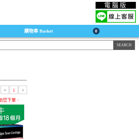
上購物手機版
電腦版
購物車
Basket
0
<
1
>
助您下單．