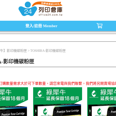
水匣,原廠碳粉匣，副廠碳粉匣，環保碳粉匣,連續供墨印表機-office24列印倉庫線
登入/註冊
Member
牛】影印機碳粉匣 > TOSHIBA-影印機碳粉匣
BA-影印機碳粉匣
品訂購數量需求大於可下單數量，請您來電與我們聯繫，我們將另開賣場協