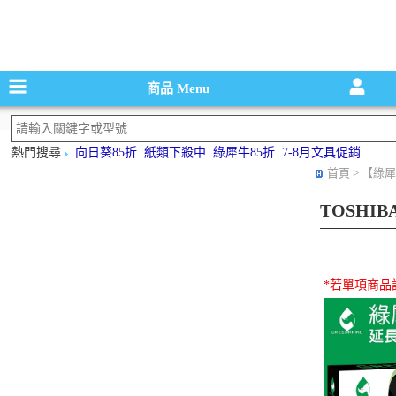
碳粉匣，墨
商品
Menu
熱門搜尋
向日葵85折
紙類下殺中
綠犀牛85折
7-8月文具促銷
首頁
> 【綠犀
TOSHI
*若單項商