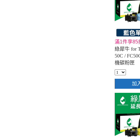
滿1件享85
綠犀牛 for 
50C / F
機碳粉匣
加