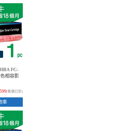
IBA FC-
M 紅色相容影
,599
(售價已折)
物車