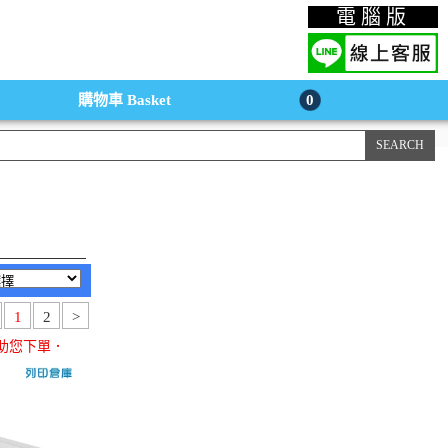
上購物手機版
電腦版
購物車
Basket
0
1
2
>
助您下單．