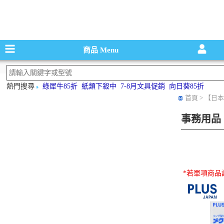
碳粉匣，墨
商品
Menu
熱門搜尋
綠犀牛85折
紙類下殺中
7-8月文具促銷
向日葵85折
首頁
> 【日本
事務用品
*若單項商