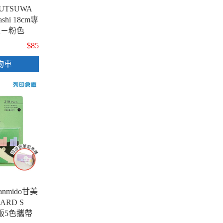
TSUWA
ashi 18cm專
尺－粉色
$85
物車
nmido甘美
CARD S
量版5色攜帶