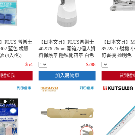
PLUS 普樂士
【日本文具】PLUS普樂士
【日本文具】Mist
M-302 藍色 橡膠
40-976 26mm 開箱刀個人資
85228 10號機
 (4入/包)
料保護章 隱私開箱章 白色
釘書機 透明色
$54
$288
加入購物車
到通知我
貨到通