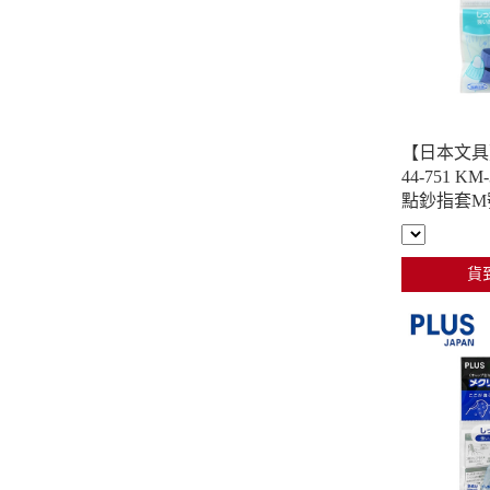
【日本文具】
44-751 K
點鈔指套M號
貨