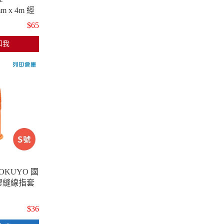
mm x 4m 經
正帶（立可
$65
知我
KUYO 國
膠縫線指套
$36