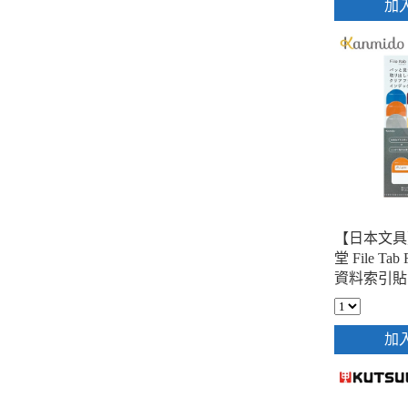
加
【日本文具】
堂 File Ta
資料索引貼片
籤分頁貼 標
點分頁標記貼
加