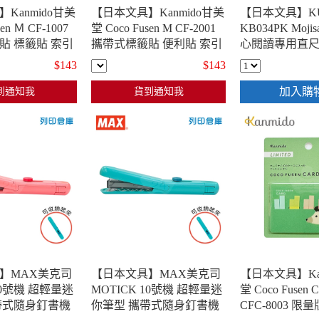
Kanmido甘美
【日本文具】Kanmido甘美
【日本文具】KU
en Ｍ CF-1007
堂 Coco Fusen M CF-2001
KB034PK Mojis
貼 標籤貼 索引
攜帶式標籤貼 便利貼 索引
心閱讀專用直
x42mm 月光 -
貼 圖騰便利貼 12x42mm 黃
$143
$143
/灰/藍/紫) / 包
款 - 30張x4色(黃/紅/綠/藍) /
包
加入購
到通知我
貨到通知我
】MAX美克司
【日本文具】MAX美克司
【日本文具】Ka
10號機 超輕量迷
MOTICK 10號機 超輕量迷
堂 Coco Fusen 
帶式隨身釘書機
你筆型 攜帶式隨身釘書機
CFC-8003 限