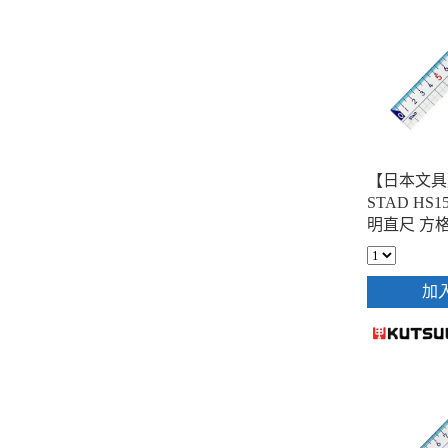
【日本文具】
STAD HS
明直尺 方格
透明
加