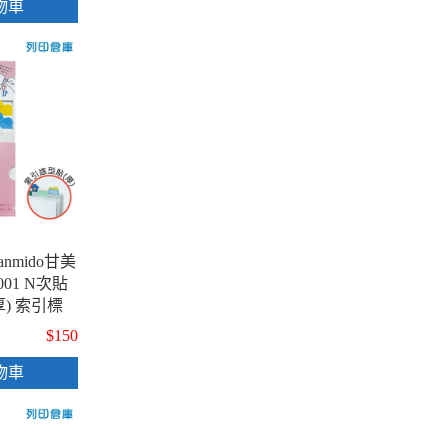
物車
nmido甘美
-3001 N次貼
) 索引標
 書籤貼 重
$150
動物A款 /
物車