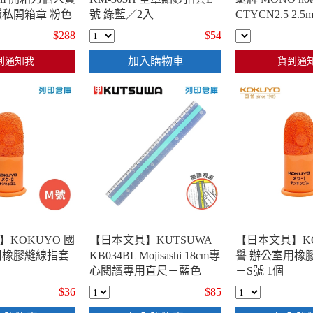
隱私開箱章 粉色
號 綠藍／2入
CTYCN2.5 2.5
典造型極細修
$288
$54
帶）／個
加入購物車
到通知我
貨到通
KOKUYO 國
【日本文具】KUTSUWA
【日本文具】KO
用橡膠縫線指套
KB034BL Mojisashi 18cm專
譽 辦公室用橡
心閱讀專用直尺－藍色
－S號 1個
$36
$85