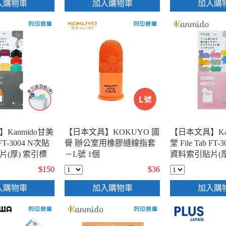
入購物車
加入購物車
加入購
Kanmido甘美
【日本文具】KOKUYO 國
【日本文具】Ka
b FT-3004 N次貼
譽 辦公室用橡膠縫線指套
堂 File Tab FT
(厚) 索引標
－L號 1個
資料索引貼片(厚
籤貼 書籤貼 重
籤分頁貼 標籤貼
$150
$36
 - 幾何款 / 包
點分頁標記貼 - 
包
入購物車
加入購物車
加入購