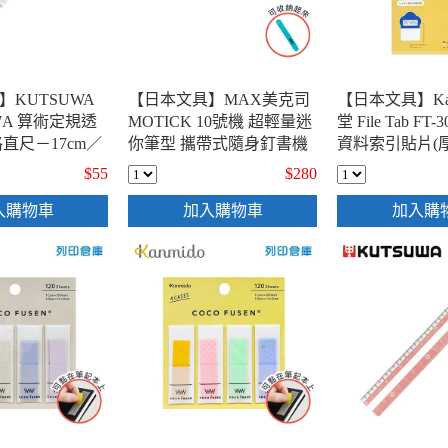
KUTSUWA
【日本文具】MAX美克司
【日本文具】Ka
17A 算術定規透
MOTICK 10號機 超輕量迷
堂 File Tab FT
直尺－17cm／
你筆型 攜帶式隨身釘書機
資料索引貼片(厚
HD10SK-V 紫色 (個)
籤分頁貼 標籤貼
$55
$280
點分頁標記貼 - 
入購物車
加入購物車
加入購