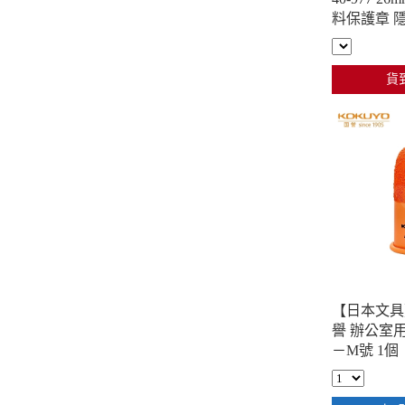
料保護章 
貨
【日本文具】
譽 辦公室
－M號 1個