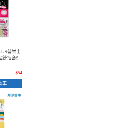
LUS普樂士
罩點鈔指套S
$54
物車