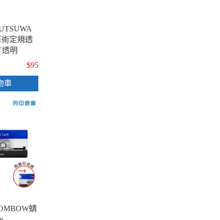
TSUWA
A 算術定規透
／透明
$95
物車
OMBOW蜻
e