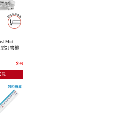
 Mist
 小型訂書機
$99
知我