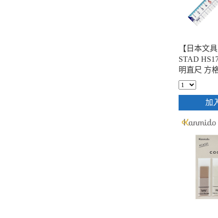
【日本文具】
STAD HS
明直尺 方格
透明
加