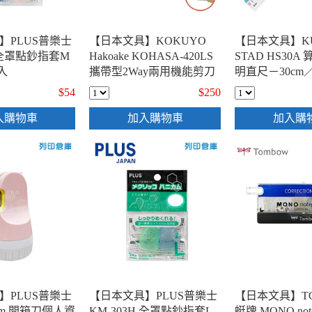
】PLUS普樂士
【日本文具】KOKUYO
【日本文具】KU
H 全罩點鈔指套M
Hakoake KOHASA-420LS
STAD HS30
入
攜帶型2Way兩用機能剪刀
明直尺－30cm
美工刀 標準型 卡其色
$54
$250
入購物車
加入購物車
加入購
】PLUS普樂士
【日本文具】PLUS普樂士
【日本文具】T
26mm 開箱刀個人資
KM-303H 全罩點鈔指套L
蜓牌 MONO not