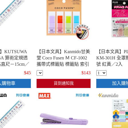
KUTSUWA
【日本文具】Kanmido甘美
【日本文具】P
15A 算術定規透
堂 Coco Fusen Ｍ CF-1002
KM-301H 全
直尺－15cm／
攜帶式標籤貼 標籤貼 索引
號 紅黃／2入
貼 便利貼 12x42mm 橘款 -
$45
$143
30張x4色(紫/橘/綠/藍) / 包
入購物車
加入購
貨到通知我