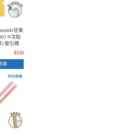
nmido甘美
-3003 N次貼
) 索引標
 書籤貼 重
$150
花波款 / 包
物車