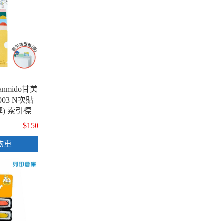
nmido甘美
-3003 N次貼
) 索引標
 書籤貼 重
$150
花波款 / 包
物車