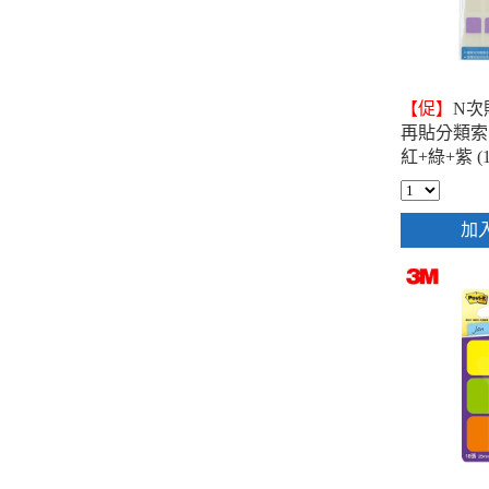
【促】
N次貼
再貼分類索
紅+綠+紫 (
-66532
加