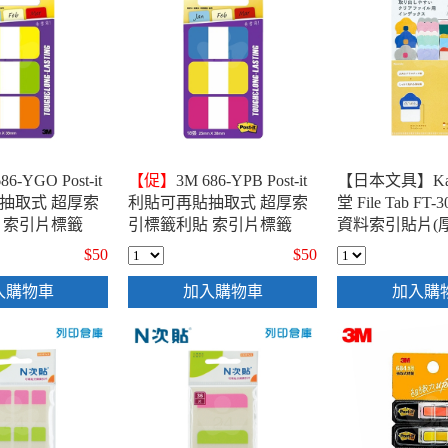
86-YGO Post-it
【促】
3M 686-YPB Post-it
【日本文具】Ka
抽取式 超厚索
利貼可再貼抽取式 超厚索
堂 File Tab FT
 索引片標籤
引標籤利貼 索引片標籤
資料索引貼片(厚
黃綠橘 (6張x3條)
25x38mm 藍黃紅 (6張x3條)
籤分頁貼 標籤貼
$50
$50
點分頁標記貼 - 
入購物車
加入購物車
加入購