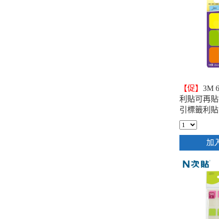
【促】
3M 6
利貼可再貼
引標籤利貼
25x38mm 
加