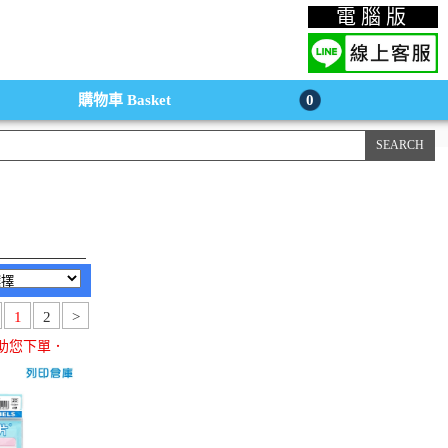
上購物手機版
電腦版
購物車
Basket
0
1
2
>
助您下單．