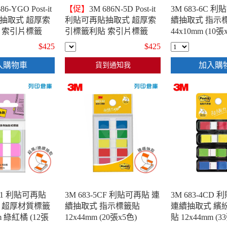
86-YGO Post-it
【促】
3M 686N-5D Post-it
3M 683-6C 
抽取式 超厚索
利貼可再貼抽取式 超厚索
續抽取式 指示
 索引片標籤
引標籤利貼 索引片標籤
44x10mm (10張
黃綠橘 (6張x3條)
25x38mm 黃色 (12張x2條) -
$425
$425
10包
入購物車
加入購
貨到通知我
C-1 利貼可再貼
3M 683-5CF 利貼可再貼 連
3M 683-4CD
 超厚材質標籤
續抽取式 指示標籤貼
連續抽取式 繽
m 綠紅橘 (12張
12x44mm (20張x5色)
貼 12x44mm (3