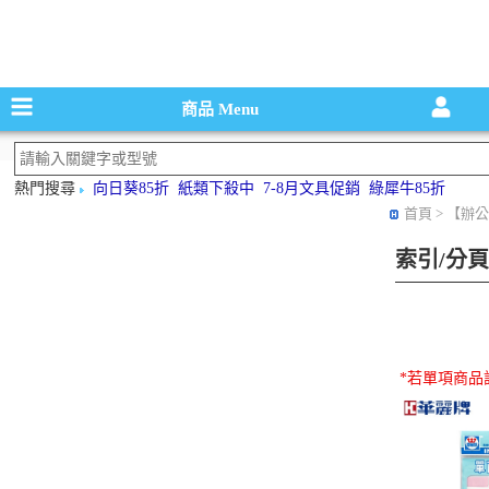
碳粉匣，墨
商品
Menu
熱門搜尋
向日葵85折
紙類下殺中
7-8月文具促銷
綠犀牛85折
首頁
> 【辦公
索引/分
*若單項商