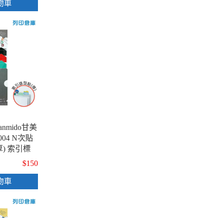
物車
nmido甘美
-3004 N次貼
) 索引標
 書籤貼 重
$150
幾何款 / 包
物車