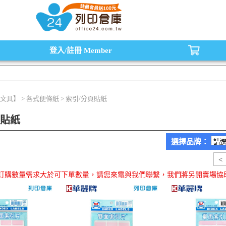
水匣,原廠碳粉匣，副廠碳粉匣，環保碳粉匣,連續供墨印表機-office24列印倉庫線
登入/註冊
Member
文具】 > 各式便條紙 > 索引/分頁貼紙
頁貼紙
選擇品牌：
<
品訂購數量需求大於可下單數量，請您來電與我們聯繫，我們將另開賣場協