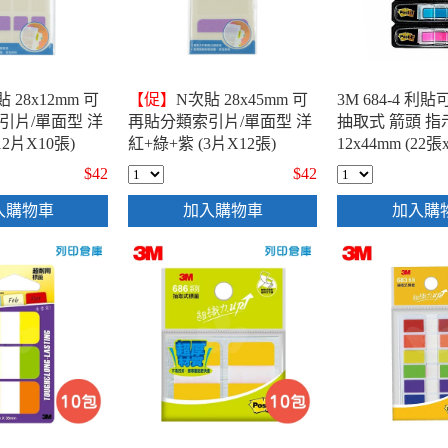
 28x12mm 可
【促】
N次貼 28x45mm 可
3M 684-4 利
引片/單面型 洋
再貼分類索引片/單面型 洋
抽取式 箭頭 
12片X10張)
紅+綠+紫 (3片X12張)
12x44mm (22張
-66534
$42
$42
入購物車
加入購物車
加入購