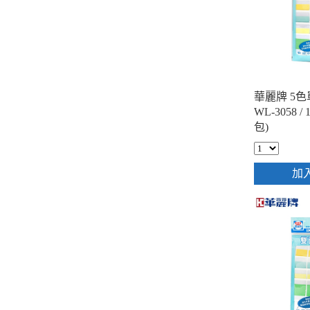
華麗牌 5
WL-3058 / 
包)
加