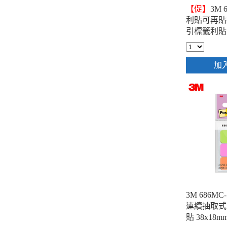
【促】
3M 6
利貼可再貼
引標籤利貼
25x38mm 
- 10包
加
3M 686M
連續抽取式
貼 38x18m