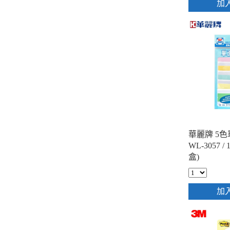
加
華麗牌 5
WL-3057 / 
盒)
加