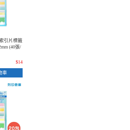
面索引片標籤
42mm (40張/
$14
物車