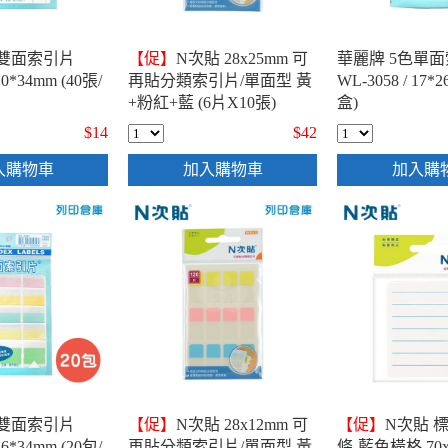
色雙面索引片
【促】
N次貼 28x25mm 可
華麗牌 5色單
20*34mm (40張/
再貼分類索引片/單面型 黃
WL-3058 / 17*
+粉紅+藍 (6片X10張)
盒)
-66514
$14
$42
入購物車
加入購物車
加入購
色雙面索引片
【促】
N次貼 28x12mm 可
【促】
N次貼 
26*34mm (20包/
再貼分類索引片/單面型 黃
條-藍色橫格 70x7