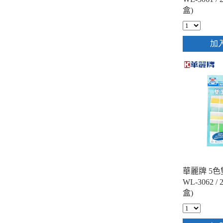
盒)
加
華麗牌 5
WL-3062 / 
盒)