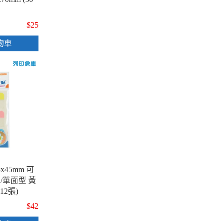
$25
物車
x45mm 可
/單面型 黃
12張)
$42