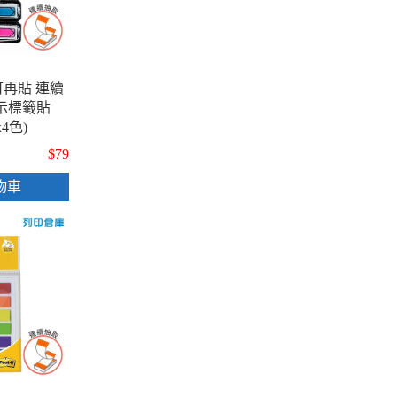
貼可再貼 連續
指示標籤貼
x4色)
$79
物車