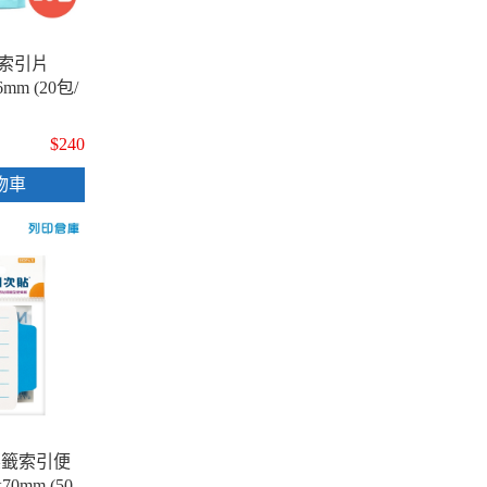
面索引片
26mm (20包/
$240
物車
標籤索引便
0mm (50