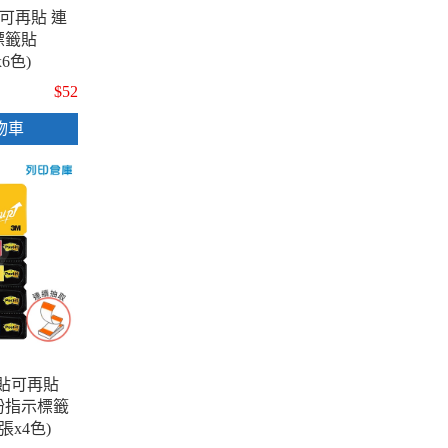
利貼可再貼 連
標籤貼
x6色)
$52
物車
 利貼可再貼
紛指示標籤
3張x4色)