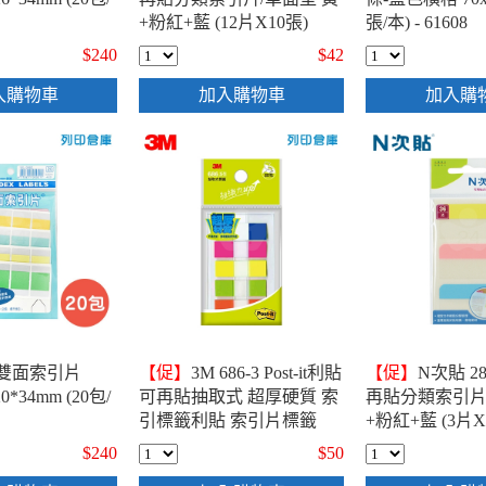
+粉紅+藍 (12片X10張)
張/本) - 61608
-66515
$240
$42
入購物車
加入購物車
加入購
色雙面索引片
【促】
3M 686-3 Post-it利貼
【促】
N次貼 28
20*34mm (20包/
可再貼抽取式 超厚硬質 索
再貼分類索引片
引標籤利貼 索引片標籤
+粉紅+藍 (3片X
43x12mm (12張x5條)
-66531
$240
$50