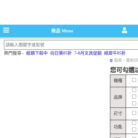
碳粉匣，墨
商品
Menu
熱門搜尋
紙類下殺中
向日葵85折
7-8月文具促銷
綠犀牛85折
首頁
> 雷射印
您可勾選
機種
品牌
尺寸
功能