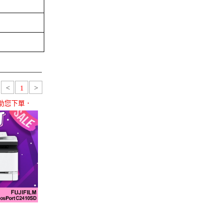
<
1
>
助您下單．