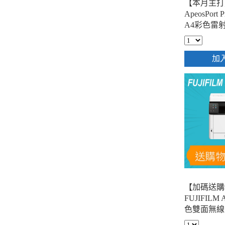
【本月主打】
ApeosPort P
A4彩色雷
加
【加碼送購
FUJIFILM 
色雙面無線S
描複合機