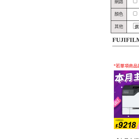
網路
顏色
其他
FUJIF
*若單項商