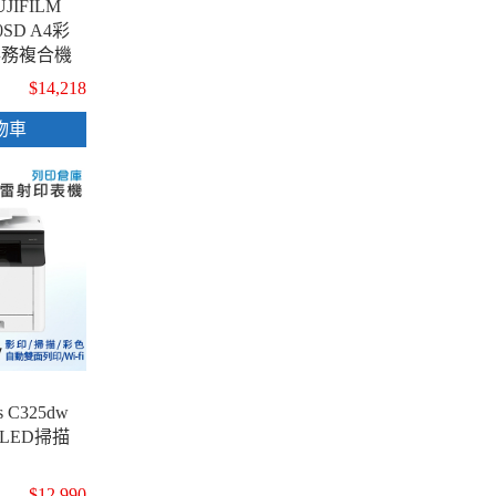
IFILM
10SD A4彩
事務複合機
$14,218
物車
s C325dw
LED掃描
$12,990