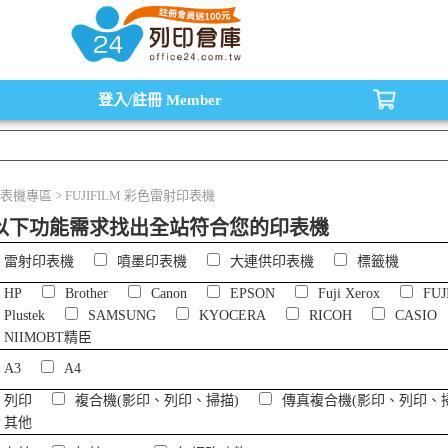
水匣,原廠碳粉匣，副廠碳粉匣，環保碳粉匣,連續供墨印表機-office24列印倉庫線
登入/註冊
Member
表機專區 > FUJIFILM 彩色雷射印表機
以下功能需求找出全站符合您的印表機
雷射印表機
噴墨印表機
大連供印表機
標籤機
HP
Brother
Canon
EPSON
Fuji Xerox
FUJ
Plustek
SAMSUNG
KYOCERA
RICOH
CASIO
NIIMOBT精臣
A3
A4
列印
複合機(影印、列印、掃描)
傳真複合機(影印、列印、
其他