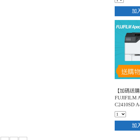
加
【加碼送購
FUJIFILM Ap
C2410SD
印表機
加