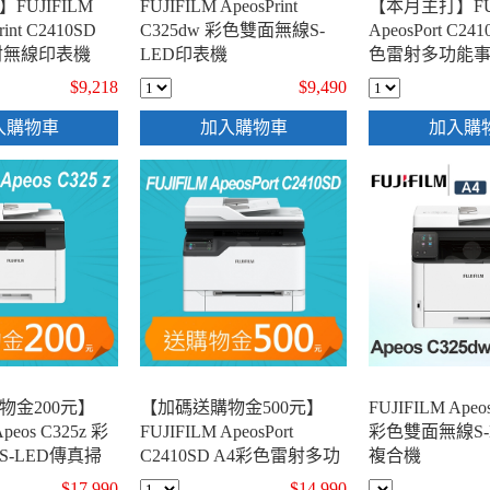
FUJIFILM
FUJIFILM ApeosPrint
【本月主打】FUJ
rint C2410SD
C325dw 彩色雙面無線S-
ApeosPort C24
射無線印表機
LED印表機
色雷射多功能
$9,218
$9,490
入購物車
加入購物車
加入購
物金200元】
【加碼送購物金500元】
FUJIFILM Apeo
Apeos C325z 彩
FUJIFILM ApeosPort
彩色雙面無線S-
-LED傳真掃
C2410SD A4彩色雷射多功
複合機
能事務複合機
$17,990
$14,990