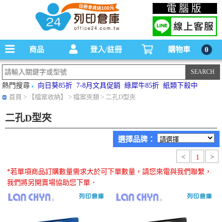
碳粉匣，墨水匣,原廠碳粉匣，副廠碳粉匣，環保碳粉匣,連續供墨印表機-office24列印
電腦版
倉庫線上購物手機版
商品
登入/註冊
購物車
0
熱門搜尋
向日葵85折
7-8月文具促銷
綠犀牛85折
紙類下殺中
首頁
> 【檔案收納】 > 檔案夾類 > 二孔D型夾
二孔D型夾
選擇品牌：
<
1
>
*若單項商品訂購數量需求大於可下單數量，請您來電與我們聯繫，
我們將另開賣場協助您下單．