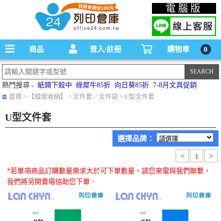
碳粉匣，墨水匣,原廠碳粉匣，副廠碳粉匣，環保碳粉匣,連續供墨印表機-office24列印
電腦版
倉庫線上購物手機版
商品
登入/註冊
購物車
0
熱門搜尋
紙類下殺中
綠犀牛85折
向日葵85折
7-8月文具促銷
首頁
> 【檔案收納】 > 文件套／文件袋 > U型文件套
U型文件套
選擇品牌：
<
1
>
*若單項商品訂購數量需求大於可下單數量，請您來電與我們聯繫，
我們將另開賣場協助您下單．