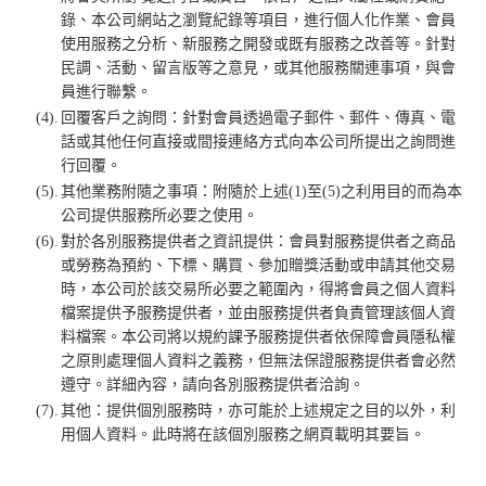
錄、本公司網站之瀏覽紀錄等項目，進行個人化作業、會員
使用服務之分析、新服務之開發或既有服務之改善等。針對
民調、活動、留言版等之意見，或其他服務關連事項，與會
員進行聯繫。
(4).
回覆客戶之詢問：針對會員透過電子郵件、郵件、傳真、電
話或其他任何直接或間接連絡方式向本公司所提出之詢問進
行回覆。
(5).
其他業務附隨之事項：附隨於上述(1)至(5)之利用目的而為本
公司提供服務所必要之使用。
(6).
對於各別服務提供者之資訊提供：會員對服務提供者之商品
或勞務為預約、下標、購買、參加贈獎活動或申請其他交易
時，本公司於該交易所必要之範圍內，得將會員之個人資料
檔案提供予服務提供者，並由服務提供者負責管理該個人資
料檔案。本公司將以規約課予服務提供者依保障會員隱私權
之原則處理個人資料之義務，但無法保證服務提供者會必然
遵守。詳細內容，請向各別服務提供者洽詢。
(7).
其他：提供個別服務時，亦可能於上述規定之目的以外，利
用個人資料。此時將在該個別服務之網頁載明其要旨。