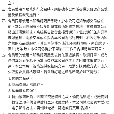
立。
三､
會員使用本服務進行交易時，應依據本公司所提供之確認商品數
量及價格機制進行。
四､
會員同意使用本服務訂購產品時，於本公司通知確認交易成立
前，本公司仍保有不接受訂單或取消出貨之權利。會員向本公司
發出訂購通知後，系統將自動發出接受通知，但此通知並非訂單
確認通知，關於交易成立與否本公司將另行告知。若因訂單內容
之標的商品或服務，其交易條件(包括但不限於規格、內容說明、
圖片)有誤時，本公司仍得於下單後二工作日內拒絕該筆訂單。
五､
會員若於使用本服務訂購產品後倘任意退換貨、取消訂單、或有
任何本公司認為不適當而造成本公司作業上之困擾或損害之行
為，本公司將可視情況採取拒絕交易、取消配送付款方式，或永
久取消會員資格辦理。若會員訂購之產品若屬於以下情形：
1.
預購類商品。
2.
商品頁顯示無庫存。
3.
須向供應商調貨。
4.
轉由廠商出貨，因商品交易特性之故，倘商品缺絕、或廠商因
故無法順利供貨導致訂單無法成立時，本公司將以最適方式(以
電子郵件為主，再輔以電話、郵遞或傳真等)告知。