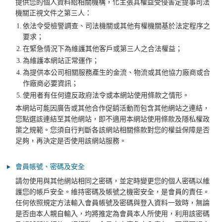
提供您的個人資料給相關機構，化主張其權益受侵害定提事司法
機關正視文件之第三人：
1.
依法令受檢警調查、司法機關或其他有權機關基於法定程序之
要求；
2.
在緊急情況下為維護其他客戶或第三人之合法權益；
3.
為維護本網站正常運作；
4.
為提供本公司相關服務產生的金流、物流或其他協力廠商或合
作廠商必要資訊；
5.
使用者有任何違反政府法令或本網站使用條款之情形。
本網站可能因廣告或其他合作促銷活動而包含其他網站之連結，
您點選該連結至其他網站，即不適用本網站使用條款及隱私權政
策之規範。您須自行判斷各該網站相關條款對您的權益保障是否
足夠，再決定是否使用該網站服務。
會員帳號、密碼及安全
請勿使用與其他網站相同之密碼，並定時變更您的個人密碼以維
護您的帳戶安全。維持密碼及帳號之機密安全，是會員的責任。
任何依照規定方法輸入會員帳號及密碼與登入資料一致時，無論
是否由本人親自輸入，均將推定為會員本人所使用，利用該密碼