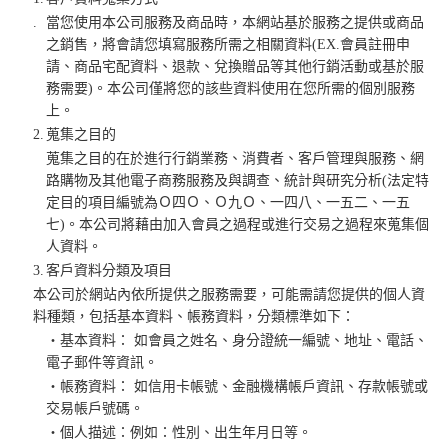
.
當您使用本公司服務及商品時，本網站基於服務之提供或商品
之銷售，將會請您填寫服務所需之相關資料(EX.會員註冊申
請、商品宅配資料、退款、兌換贈品等其他行銷活動或基於服
務需要)。本公司僅將您的該些資料使用在您所需的個別服務
上。
2.
蒐集之目的
蒐集之目的在於進行行銷業務、消費者、客戶管理與服務、網
路購物及其他電子商務服務及與調查、統計與研究分析(法定特
定目的項目編號為Ｏ四Ｏ、Ｏ九Ｏ、一四八、一五二、一五
七)。本公司將藉由加入會員之過程或進行交易之過程來蒐集個
人資料。
3.
客戶資料分類及項目
本公司於網站內依所提供之服務需要，可能需請您提供的個人資
料種類，包括基本資料、帳務資料，分類標準如下：
‧基本資料： 如會員之姓名、身分證統一編號、地址、電話、
電子郵件等資訊。
‧帳務資料： 如信用卡帳號、金融機構帳戶資訊、存款帳號或
交易帳戶號碼。
‧個人描述：例如：性別、出生年月日等。