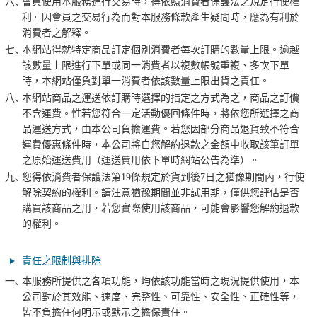
六､
會員使用本服務進行交易時，得依照消費者保護法之規定行使權
利。因會員之交易行為而對本服務條款產生疑問時，應為有利於
消費者之解釋。
七､
本網站得就特定商品訂定個別消費者每次訂購的數量上限。逾越
該數量上限進行下單或同一消費者以複數帳號重複、多次下單
時，本網站僅負對單一消費者依該數量上限出貨之責任。
八､
本網站商品之運送依訂購時選擇的指定之方式為之，商品之訂價
不含運費。惟若您符合一定活動優回條件時，將依您所選擇之商
品運送方式，由本公司負擔運費。若您因部分商品退貨致不符合
運費優惠條件時，本公司將自您解約退款之金額中收取該筆訂單
之原始運送費用（運送費用依下單時網站公告為準）。
九､
您得依消費者保護法第19條規定於貨到後7日之猶豫期間內，行使
解除契約的權利。請注意猶豫期間並非試用期，僅供您評估是否
購買該商品之用，若您實際使用該商品，可能會影響您解約退款
的權利。
責任之限制與排除
一､
本服務所提供之各項功能，均依該功能當時之現況提供使用，本
公司對於其效能、速度、完整性、可靠性、安全性、正確性等，
皆不負擔任何明示或默示之擔保責任。