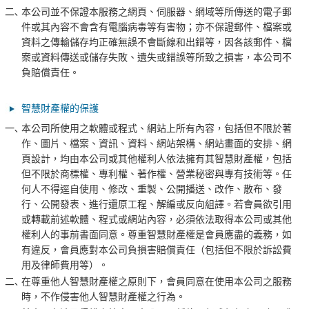
二､
本公司並不保證本服務之網頁、伺服器、網域等所傳送的電子郵
件或其內容不會含有電腦病毒等有害物；亦不保證郵件、檔案或
資料之傳輸儲存均正確無誤不會斷線和出錯等，因各該郵件、檔
案或資料傳送或儲存失敗、遺失或錯誤等所致之損害，本公司不
負賠償責任。
智慧財產權的保護
一､
本公司所使用之軟體或程式、網站上所有內容，包括但不限於著
作、圖片、檔案、資訊、資料、網站架構、網站畫面的安排、網
頁設計，均由本公司或其他權利人依法擁有其智慧財產權，包括
但不限於商標權、專利權、著作權、營業秘密與專有技術等。任
何人不得逕自使用、修改、重製、公開播送、改作、散布、發
行、公開發表、進行還原工程、解編或反向組譯。若會員欲引用
或轉載前述軟體、程式或網站內容，必須依法取得本公司或其他
權利人的事前書面同意。尊重智慧財產權是會員應盡的義務，如
有違反，會員應對本公司負損害賠償責任（包括但不限於訴訟費
用及律師費用等）。
二､
在尊重他人智慧財產權之原則下，會員同意在使用本公司之服務
時，不作侵害他人智慧財產權之行為。