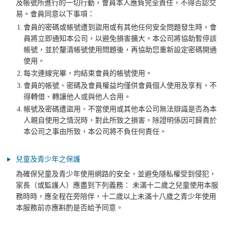
及帳號所進行的一切行動，會員本人應負完全責任，不得否認交
易。會員同意以下事項：
1.
會員的密碼或帳號遭到盜用或有其他任何安全問題發生時，會
員將立即通知本公司，以避免損害擴大。本公司將協助暫停該
帳號，並於釐清帳號使用問題後，再協助您重新設定密碼開通
使用。
2.
每次連線完畢，均結束會員的帳號使用。
3.
會員的帳號、密碼及會員權益均僅供會員個人使用及享有，不
得轉借、轉讓他人或與他人合用。
4.
帳號及密碼遭盜用、不當使用或其他本公司無法辯識是否為本
人親自使用之情況時，對此所致之損害，除證明係因可歸責於
本公司之事由所致，本公司將不負任何責任。
兒童及青少年之保護
為確保兒童及青少年使用網路的安全，並避免隱私權受到侵犯，
家長（或監護人）應盡到下列義務： 未滿十二歲之兒童使用本服
務時時，應全程在旁陪伴，十二歲以上未滿十八歲之青少年使用
本服務前亦應斟酌是否給予同意。