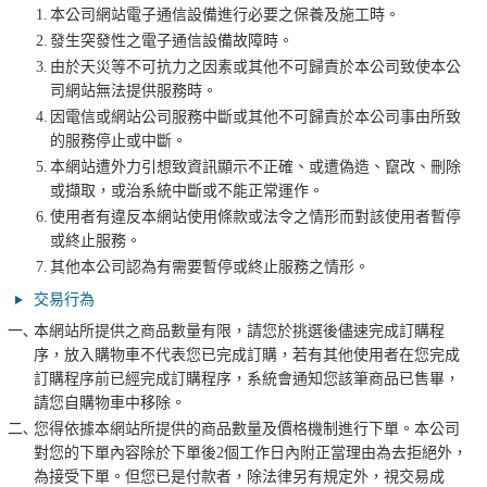
1.
本公司網站電子通信設備進行必要之保養及施工時。
2.
發生突發性之電子通信設備故障時。
3.
由於天災等不可抗力之因素或其他不可歸責於本公司致使本公
司網站無法提供服務時。
4.
因電信或網站公司服務中斷或其他不可歸責於本公司事由所致
的服務停止或中斷。
5.
本網站遭外力引想致資訊顯示不正確、或遭偽造、竄改、刪除
或擷取，或治系統中斷或不能正常運作。
6.
使用者有違反本網站使用條款或法令之情形而對該使用者暫停
或終止服務。
7.
其他本公司認為有需要暫停或終止服務之情形。
交易行為
一､
本網站所提供之商品數量有限，請您於挑選後儘速完成訂購程
序，放入購物車不代表您已完成訂購，若有其他使用者在您完成
訂購程序前已經完成訂購程序，系統會通知您該筆商品已售畢，
請您自購物車中移除。
二､
您得依據本網站所提供的商品數量及價格機制進行下單。本公司
對您的下單內容除於下單後2個工作日內附正當理由為去拒絕外，
為接受下單。但您已是付款者，除法律另有規定外，視交易成