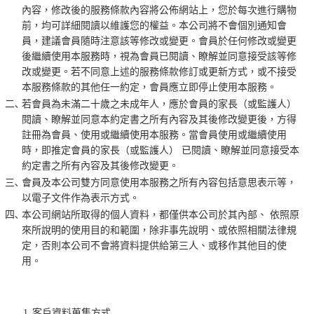
內容，修改後的服務條款內容將公佈網站上，您於每次進行購物
前，均可詳細閱讀以維護您的權益。本公司將不會個別通知會
員，建議會員隨時注意該等修改或變更。會員於任何修改或變更
後繼續使用本服務時，視為會員已閱讀、瞭解並同意接受該等修
改或變更。若不同意上述的服務條款修訂或更新方式，或不接受
本服務條款的其他任一約定，會員應立即停止使用本服務。
二､
若會員為未滿二十歲之未成年人，應於會員的家長（或監護人）
閱讀、瞭解並同意本約定書之所有內容及其後修改變更後，方得
註冊為會員、使用或繼續使用本服務。當會員使用或繼續使用
時，即推定會員的家長（或監護人） 已閱讀、瞭解並同意接受本
約定書之所有內容及其後修改變更。
三､
會員及本公司雙方同意使用本服務之所有內容包括意思表示等，
以電子文件作為表示方式。
四､
本公司網站所取得的個人資料，都僅供本公司於其內部、 依照原
來所說明的使用目的和範圍，除非事先說明、或依照相關法律規
定，否則本公司不會將資料提供給第三人、或移作其他目的使
用。
1.
客戶資料蒐集方式