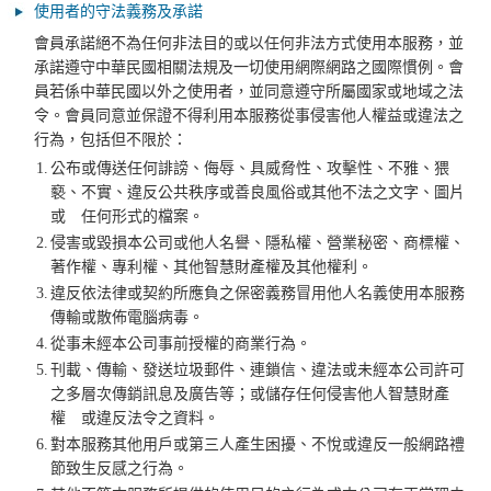
使用者的守法義務及承諾
會員承諾絕不為任何非法目的或以任何非法方式使用本服務，並
承諾遵守中華民國相關法規及一切使用網際網路之國際慣例。會
員若係中華民國以外之使用者，並同意遵守所屬國家或地域之法
令。會員同意並保證不得利用本服務從事侵害他人權益或違法之
行為，包括但不限於：
1.
公布或傳送任何誹謗、侮辱、具威脅性、攻擊性、不雅、猥
褻、不實、違反公共秩序或善良風俗或其他不法之文字、圖片
或 任何形式的檔案。
2.
侵害或毀損本公司或他人名譽、隱私權、營業秘密、商標權、
著作權、專利權、其他智慧財產權及其他權利。
3.
違反依法律或契約所應負之保密義務冒用他人名義使用本服務
傳輸或散佈電腦病毒。
4.
從事未經本公司事前授權的商業行為。
5.
刊載、傳輸、發送垃圾郵件、連鎖信、違法或未經本公司許可
之多層次傳銷訊息及廣告等；或儲存任何侵害他人智慧財產
權 或違反法令之資料。
6.
對本服務其他用戶或第三人產生困擾、不悅或違反一般網路禮
節致生反感之行為。