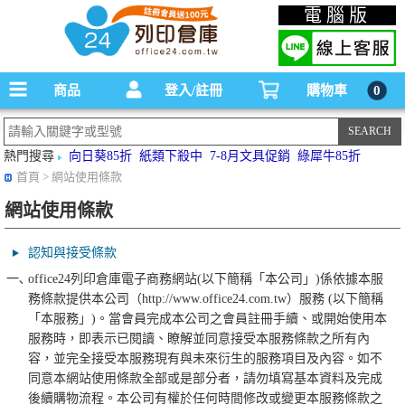
碳粉匣，墨水匣,原廠碳粉匣，副廠碳粉匣，環保碳粉匣,連續供墨印表機-office24列印
電腦版
倉庫線上購物手機版
商品
登入/註冊
購物車
0
熱門搜尋
向日葵85折
紙類下殺中
7-8月文具促銷
綠犀牛85折
首頁
>
網站使用條款
網站使用條款
認知與接受條款
一､
office24列印倉庫電子商務網站(以下簡稱「本公司」)係依據本服
務條款提供本公司（http://www.office24.com.tw）服務 (以下簡稱
「本服務」)。當會員完成本公司之會員註冊手續、或開始使用本
服務時，即表示已閱讀、瞭解並同意接受本服務條款之所有內
容，並完全接受本服務現有與未來衍生的服務項目及內容。如不
同意本網站使用條款全部或是部分者，請勿填寫基本資料及完成
後續購物流程。本公司有權於任何時間修改或變更本服務條款之