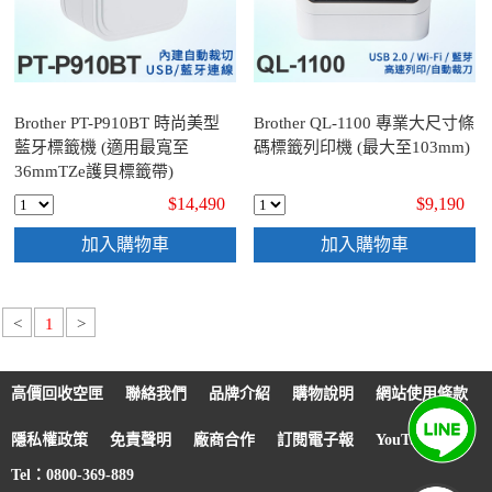
Brother PT-P910BT 時尚美型
Brother QL-1100 專業大尺寸條
藍牙標籤機 (適用最寬至
碼標籤列印機 (最大至103mm)
36mmTZe護貝標籤帶)
$14,490
$9,190
加入購物車
加入購物車
<
1
>
高價回收空匣
聯絡我們
品牌介紹
購物說明
網站使用條款
隱私權政策
免責聲明
廠商合作
訂閱電子報
YouTube
Tel：0800-369-889