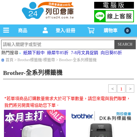
碳粉匣，墨水匣,原廠碳粉匣，副廠碳粉匣，環保碳粉匣,連續供墨印表機-office24列印
電腦版
倉庫線上購物手機版
商品
登入/註冊
購物車
0
熱門搜尋
紙類下殺中
綠犀牛85折
7-8月文具促銷
向日葵85折
首頁
> Brother標籤機/標籤帶 > Brother-全系列標籤機
Brother-全系列標籤機
<
1
>
*若單項商品訂購數量需求大於可下單數量，請您來電與我們聯繫，
我們將另開賣場協助您下單．