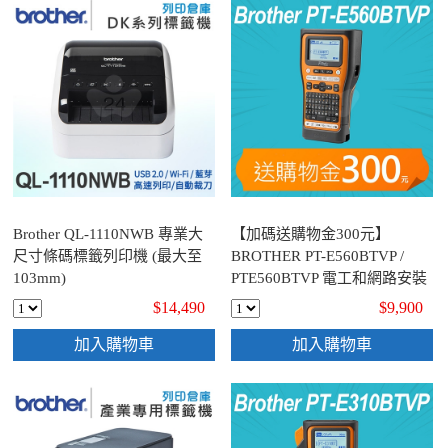
Brother QL-1110NWB 專業大
【加碼送購物金300元】
尺寸條碼標籤列印機 (最大至
BROTHER PT-E560BTVP /
103mm)
PTE560BTVP 電工和網路安裝
工業用手持式專業標籤機 (適
$14,490
$9,900
用最寬至24mmTZe標籤帶)
加入購物車
加入購物車