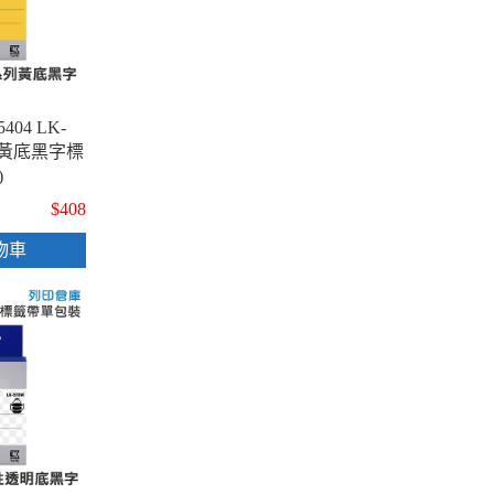
5404 LK-
列黃底黑字標
)
$408
物車