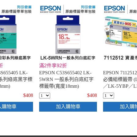
折
滿2件享92折
S655405 LK-
EPSON C53S655402 LK-
EPSON 71125
彩系列綠底黑字標
5WRN 一般系列白底紅字
必備組標籤帶 (L
mm)
標籤帶(寬度18mm)
／LK-5YBP／L
寬度18mm)- 
$408
$408
區活動
入購物車
加入購物車
加入購