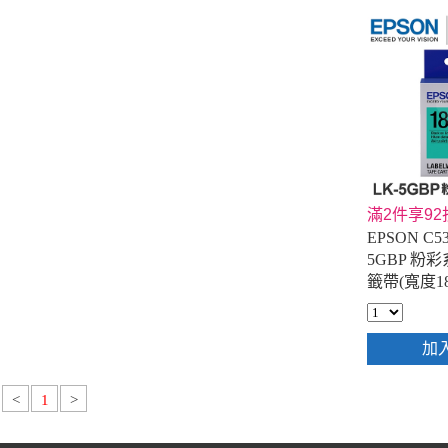
滿2件享92
EPSON C53
5GBP 粉
籤帶(寬度18
加
<
1
>