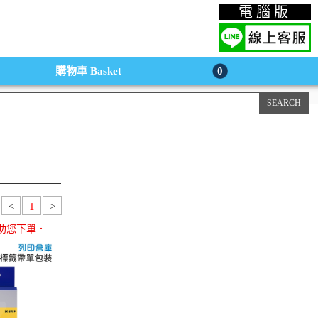
上購物手機版
電腦版
購物車
Basket
0
<
1
>
助您下單．