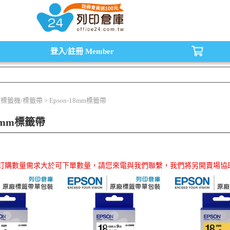
水匣,原廠碳粉匣，副廠碳粉匣，環保碳粉匣,連續供墨印表機-office24列印倉庫線
登入/註冊
Member
N標籤機/標籤帶 > Epson-18mm標籤帶
18mm標籤帶
品訂購數量需求大於可下單數量，請您來電與我們聯繫，我們將另開賣場協