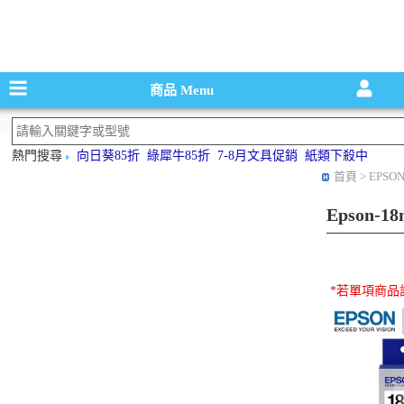
碳粉匣，墨
商品
Menu
熱門搜尋
向日葵85折
綠犀牛85折
7-8月文具促銷
紙類下殺中
首頁
> EPSO
Epson-
*若單項商