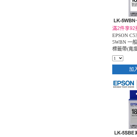
滿2件享92
EPSON C53
5WBN 
標籤帶(寬度
加