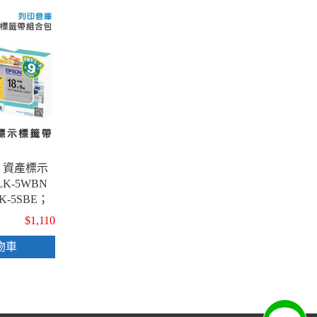
12 資產標示
K-5WBN
K-5SBE；
不適用現折專
$1,110
物車