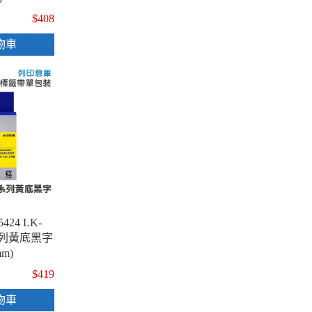
$408
物車
5424 LK-
系列黃底黑字
m)
$419
物車