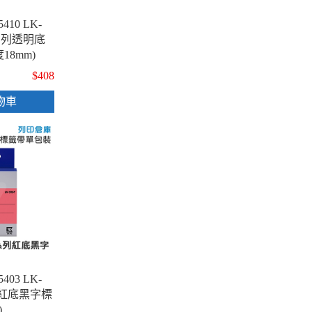
5410 LK-
系列透明底
18mm)
$408
物車
5403 LK-
列紅底黑字標
)