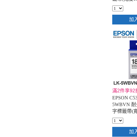
加
滿2件享92
EPSON C53
5WBVN 
字標籤帶(寬
加