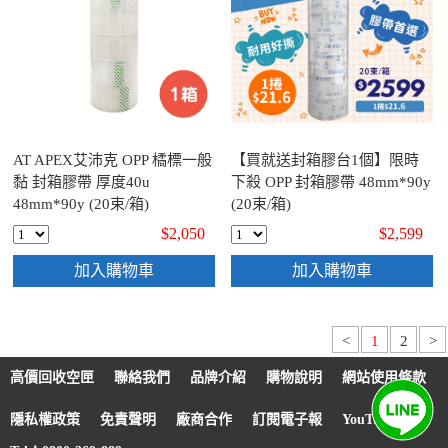
AT APEX艾沛克 OPP 橘標一般
【買就送封箱膠台1個】限時
黏 封箱膠帶 厚度40u
下殺 OPP 封箱膠帶 48mm*90y
48mm*90y (20束/箱)
(20束/箱)
$2,050
$2,599
加入購物車
加入購物車
<
1
2
>
高價回收空匣
聯絡我們
品牌介紹
購物說明
網站使用條款
隱私權政策
免責聲明
廠商合作
訂閱電子報
YouTube