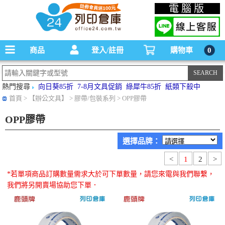
碳粉匣，墨水匣,原廠碳粉匣，副廠碳粉匣，環保碳粉匣,連續供墨印表機-office24列印
電腦版
倉庫線上購物手機版
商品
登入/註冊
購物車
0
熱門搜尋
向日葵85折
7-8月文具促銷
綠犀牛85折
紙類下殺中
首頁
> 【辦公文具】 > 膠帶/包裝系列 > OPP膠帶
OPP膠帶
選擇品牌：
<
1
2
>
*若單項商品訂購數量需求大於可下單數量，請您來電與我們聯繫，
我們將另開賣場協助您下單．