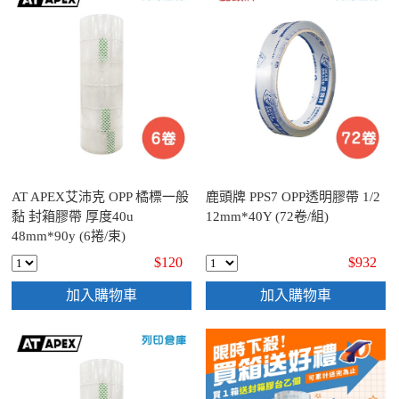
AT APEX艾沛克 OPP 橘標一般
鹿頭牌 PPS7 OPP透明膠帶 1/2
黏 封箱膠帶 厚度40u
12mm*40Y (72卷/組)
48mm*90y (6捲/束)
$120
$932
加入購物車
加入購物車