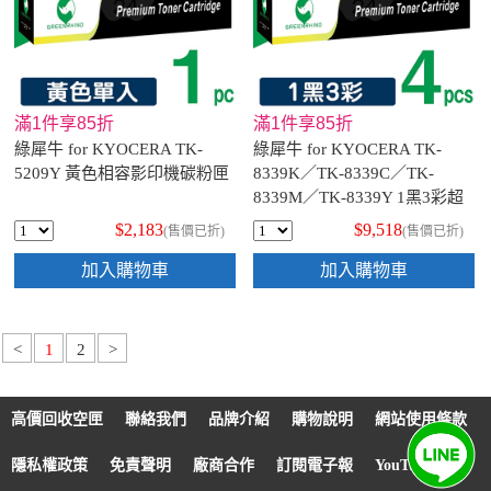
滿1件享85折
滿1件享85折
綠犀牛 for KYOCERA TK-
綠犀牛 for KYOCERA TK-
5209Y 黃色相容影印機碳粉匣
8339K／TK-8339C／TK-
8339M／TK-8339Y 1黑3彩超
值組 相容影印機碳粉匣
$2,183
$9,518
(售價已折)
(售價已折)
加入購物車
加入購物車
<
1
2
>
高價回收空匣
聯絡我們
品牌介紹
購物說明
網站使用條款
隱私權政策
免責聲明
廠商合作
訂閱電子報
YouTube