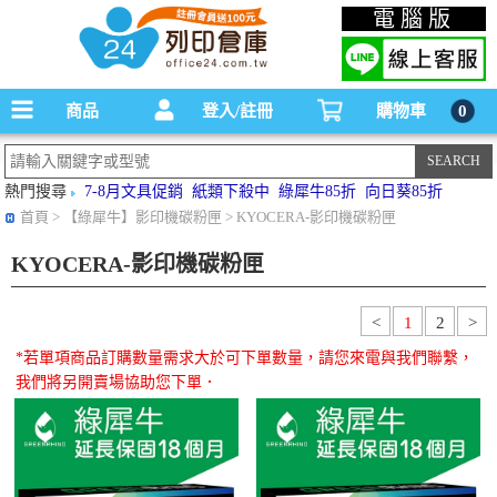
碳粉匣，墨水匣,原廠碳粉匣，副廠碳粉匣，環保碳粉匣,連續供墨印表機-office24列印
電腦版
倉庫線上購物手機版
商品
登入/註冊
購物車
0
熱門搜尋
7-8月文具促銷
紙類下殺中
綠犀牛85折
向日葵85折
首頁
> 【綠犀牛】影印機碳粉匣 > KYOCERA-影印機碳粉匣
KYOCERA-影印機碳粉匣
<
1
2
>
*若單項商品訂購數量需求大於可下單數量，請您來電與我們聯繫，
我們將另開賣場協助您下單．