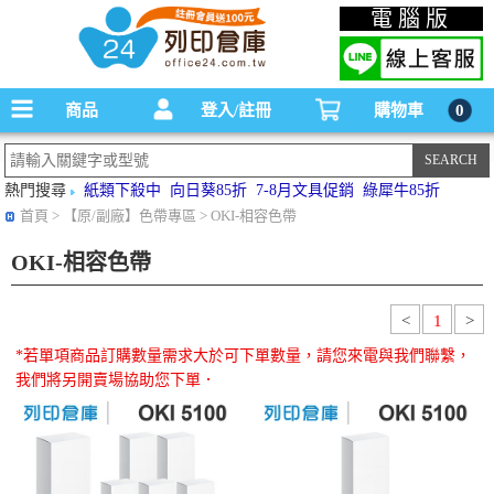
碳粉匣，墨水匣,原廠碳粉匣，副廠碳粉匣，環保碳粉匣,連續供墨印表機-office24列印
電腦版
倉庫線上購物手機版
商品
登入/註冊
購物車
0
熱門搜尋
紙類下殺中
向日葵85折
7-8月文具促銷
綠犀牛85折
首頁
> 【原/副廠】色帶專區 > OKI-相容色帶
OKI-相容色帶
<
1
>
*若單項商品訂購數量需求大於可下單數量，請您來電與我們聯繫，
我們將另開賣場協助您下單．