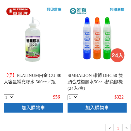
【促】
PLATINUM白金 GU-80
SIMBALION 雄獅 DHG50 雙
大容量補充膠水 500cc／瓶
頭合成糊膠水50cc -顏色隨機
(24入/盒)
$56
$322
加入購物車
加入購物車
<
1
>