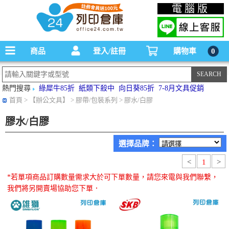
碳粉匣，墨水匣,原廠碳粉匣，副廠碳粉匣，環保碳粉匣,連續供墨印表機-office24列印
電腦版
倉庫線上購物手機版
商品
登入/註冊
購物車
0
熱門搜尋
綠犀牛85折
紙類下殺中
向日葵85折
7-8月文具促銷
首頁
> 【辦公文具】 > 膠帶/包裝系列 > 膠水/白膠
膠水/白膠
選擇品牌：
<
1
>
*若單項商品訂購數量需求大於可下單數量，請您來電與我們聯繫，
我們將另開賣場協助您下單．