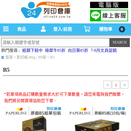
碳粉匣，墨水匣,原廠碳粉匣，副廠碳粉匣，環保碳粉匣,連續供墨印表機-office24列印
電腦版
倉庫線上購物手機版
商品
登入/註冊
購物車
0
熱門搜尋
紙類下殺中
綠犀牛85折
向日葵85折
7-8月文具促銷
首頁
> 影印紙-80g / 80磅 > B5
B5
<
1
>
*若單項商品訂購數量需求大於可下單數量，請您來電與我們聯繫，
我們將另開賣場協助您下單．