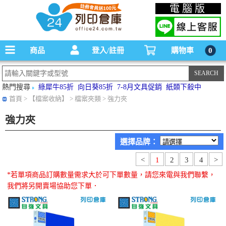
碳粉匣，墨水匣,原廠碳粉匣，副廠碳粉匣，環保碳粉匣,連續供墨印表機-office24列印
電腦版
倉庫線上購物手機版
商品
登入/註冊
購物車
0
熱門搜尋
綠犀牛85折
向日葵85折
7-8月文具促銷
紙類下殺中
首頁
> 【檔案收納】 > 檔案夾類 > 強力夾
強力夾
選擇品牌：
<
1
2
3
4
>
*若單項商品訂購數量需求大於可下單數量，請您來電與我們聯繫，
我們將另開賣場協助您下單．