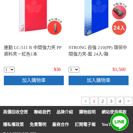
連勤 LC-511 R 中間強力夾 PP
STRONG 自強 210(PP) 環保中
資料夾－紅色1本
間強力夾-藍 24入/箱
$36
$1,500
加入購物車
加入購物車
<
1
2
3
4
>
高價回收空匣
聯絡我們
品牌介紹
購物說明
網站使用條款
隱私權政策
免責聲明
廠商合作
訂閱電子報
YouTube