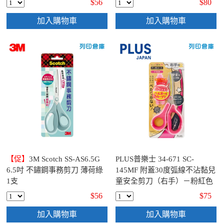
$56
$80
加入購物車
加入購物車
【促】
3M Scotch SS-AS6.5G
PLUS普樂士 34-671 SC-
6.5吋 不鏽鋼事務剪刀 薄荷綠
145MF 附蓋30度弧線不沾黏兒
1支
童安全剪刀（右手）－粉紅色
$56
$75
加入購物車
加入購物車