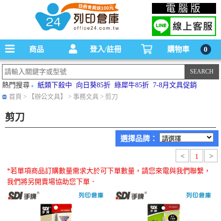
碳粉匣，墨水匣,原廠碳粉匣，副廠碳粉匣，環保碳粉匣,連續供墨印表機-office24列印
電腦版
倉庫線上購物手機版
商品
登入/註冊
購物車
0
熱門搜尋
紙類下殺中
向日葵85折
綠犀牛85折
7-8月文具促銷
首頁
> 【辦公文具】 > 事務文具 > 剪刀
剪刀
選擇品牌：
<
1
>
*若單項商品訂購數量需求大於可下單數量，請您來電與我們聯繫，
我們將另開賣場協助您下單．