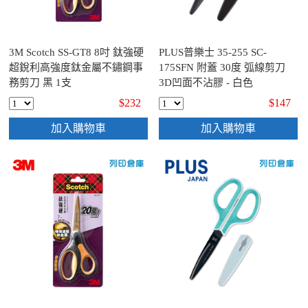
3M Scotch SS-GT8 8吋 鈦強硬
PLUS普樂士 35-255 SC-
超銳利高強度鈦金屬不鏽鋼事
175SFN 附蓋 30度 弧線剪刀
務剪刀 黑 1支
3D凹面不沾膠 - 白色
$232
$147
加入購物車
加入購物車