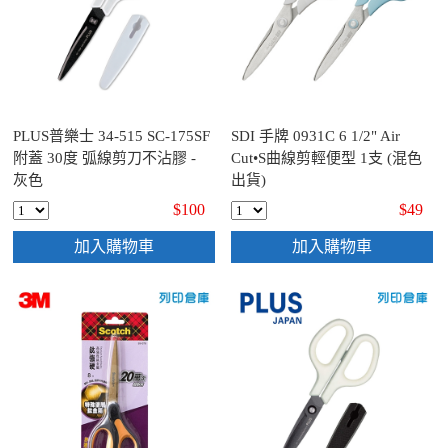
PLUS普樂士 34-515 SC-175SF
SDI 手牌 0931C 6 1/2" Air
附蓋 30度 弧線剪刀不沾膠 -
Cut•S曲線剪輕便型 1支 (混色
灰色
出貨)
$100
$49
加入購物車
加入購物車