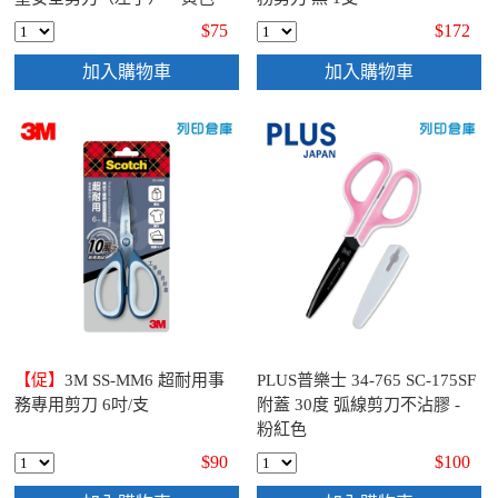
$75
$172
加入購物車
加入購物車
【促】
3M SS-MM6 超耐用事
PLUS普樂士 34-765 SC-175SF
務專用剪刀 6吋/支
附蓋 30度 弧線剪刀不沾膠 -
粉紅色
$90
$100