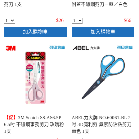
剪刀 1支
附蓋不鏽鋼剪刀－藍／白色
$26
$66
加入購物車
加入購物車
【促】
3M Scotch SS-AS6.5P
ABEL力大牌 NO.60061-BL 7
6.5吋 不鏽鋼事務剪刀 玫瑰粉
吋 3D魔利剪-氟素防沾粘剪刀
1支
藍色 1支