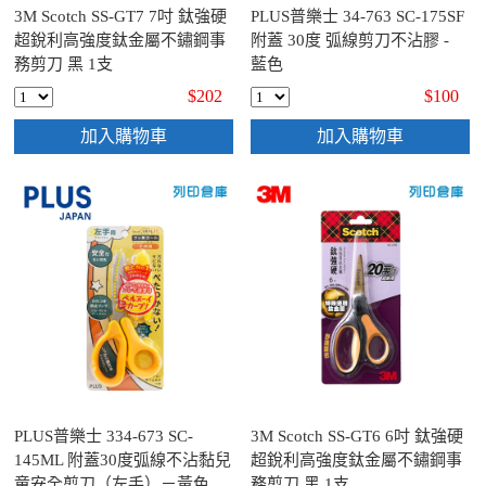
3M Scotch SS-GT7 7吋 鈦強硬
PLUS普樂士 34-763 SC-175SF
超銳利高強度鈦金屬不鏽鋼事
附蓋 30度 弧線剪刀不沾膠 -
務剪刀 黑 1支
藍色
$202
$100
加入購物車
加入購物車
PLUS普樂士 334-673 SC-
3M Scotch SS-GT6 6吋 鈦強硬
145ML 附蓋30度弧線不沾黏兒
超銳利高強度鈦金屬不鏽鋼事
童安全剪刀（左手）－黃色
務剪刀 黑 1支