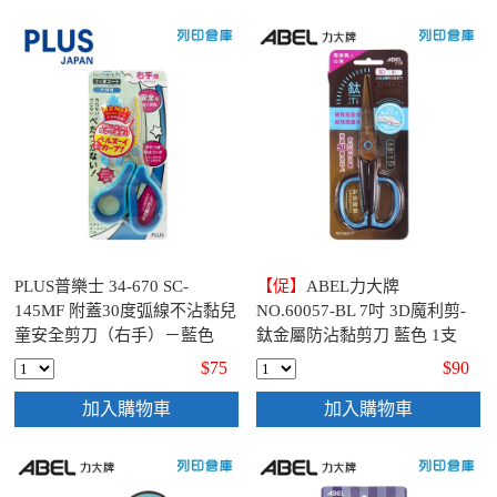
PLUS普樂士 34-670 SC-
【促】
ABEL力大牌
145MF 附蓋30度弧線不沾黏兒
NO.60057-BL 7吋 3D魔利剪-
童安全剪刀（右手）－藍色
鈦金屬防沾黏剪刀 藍色 1支
$75
$90
加入購物車
加入購物車