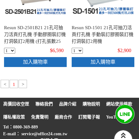
Resun SD-2501B21 21孔可抽
Resun SD-1501 21孔可抽刀活
刀活頁打孔機 手動膠圈裝訂機
頁打孔機 手動裝訂膠圈裝訂機
打洞裝訂2用機 (打孔張數25
打洞裝訂2用機
張)
$6,590
$2,900
加入購物車
加入購物車
<
1
>
高價回收空匣
聯絡我們
品牌介紹
購物說明
網站使用條款
隱私權政策
免責聲明
廠商合作
訂閱電子報
YouTube
Tel：0800-369-889
E-mail： service@office24.com.tw