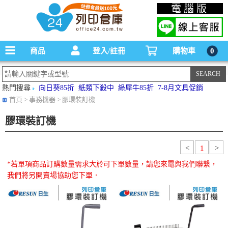
碳粉匣，墨水匣,原廠碳粉匣，副廠碳粉匣，環保碳粉匣,連續供墨印表機-office24列印
電腦版
倉庫線上購物手機版
商品
登入/註冊
購物車
0
熱門搜尋
向日葵85折
紙類下殺中
綠犀牛85折
7-8月文具促銷
首頁
> 事務機器 > 膠環裝訂機
膠環裝訂機
<
1
>
*若單項商品訂購數量需求大於可下單數量，請您來電與我們聯繫，
我們將另開賣場協助您下單．