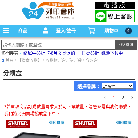
碳粉匣，墨水匣,原廠碳粉匣，副廠碳粉匣，環保碳粉匣,連續供墨印表機-office24列印
電腦版
倉庫線上購物手機版
商品
登入/註冊
購物車
0
熱門搜尋
綠犀牛85折
7-8月文具促銷
向日葵85折
紙類下殺中
首頁
> 【檔案收納】 > 收納櫃／盒／箱／袋 > 分類盒
分類盒
選擇品牌：
<
1
2
>
*若單項商品訂購數量需求大於可下單數量，請您來電與我們聯繫，
我們將另開賣場協助您下單．