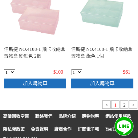
佳斯捷 NO.4108-1 飛卡收納盒
佳斯捷 NO.4108-1 飛卡收納盒
置物盒 粉紅色 2個
置物盒 綠色 1個
$100
$61
加入購物車
加入購物車
<
1
2
>
高價回收空匣
聯絡我們
品牌介紹
購物說明
網站使用條款
隱私權政策
免責聲明
廠商合作
訂閱電子報
YouTube