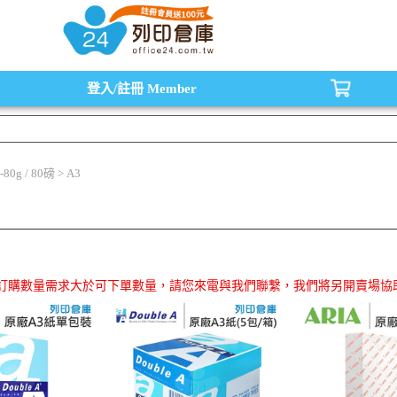
水匣,原廠碳粉匣，副廠碳粉匣，環保碳粉匣,連續供墨印表機-office24列印倉庫線
登入/註冊
Member
0g / 80磅 > A3
品訂購數量需求大於可下單數量，請您來電與我們聯繫，我們將另開賣場協