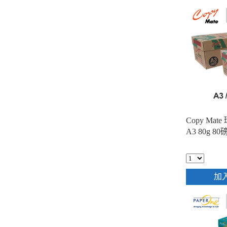
Copy Ma
A3 80g 80
加