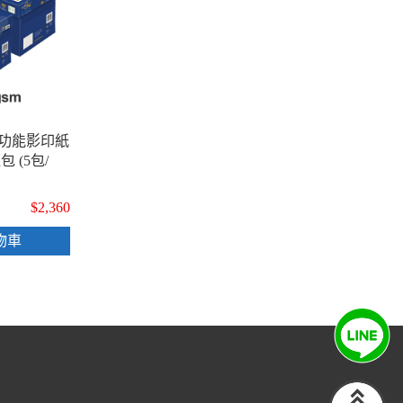
 多功能影印紙
藍包 (5包/
$2,360
物車