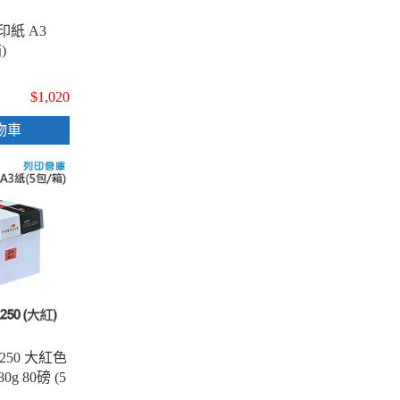
印紙 A3
)
$1,020
物車
L250 大紅色
g 80磅 (5