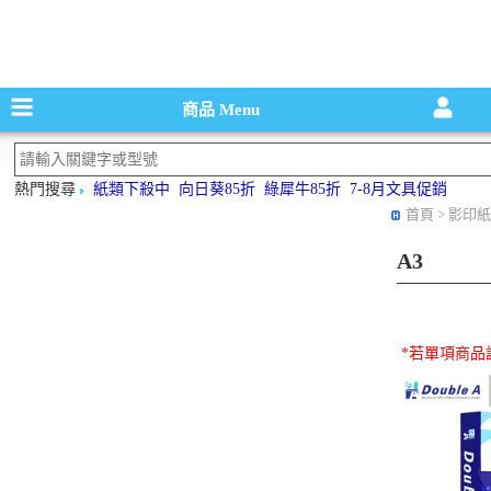
碳粉匣，墨
商品
Menu
熱門搜尋
紙類下殺中
向日葵85折
綠犀牛85折
7-8月文具促銷
首頁
> 影印紙-8
A3
*若單項商