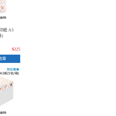
印紙 A3
裝)
$225
物車