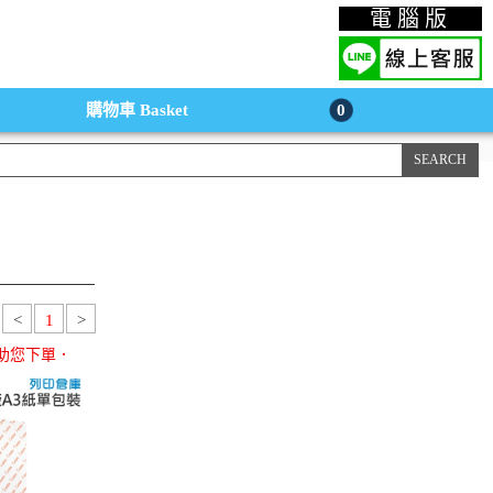
上購物手機版
電腦版
購物車
Basket
0
<
1
>
助您下單．