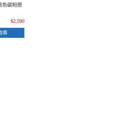
廠黑色碳粉匣
$2,590
物車