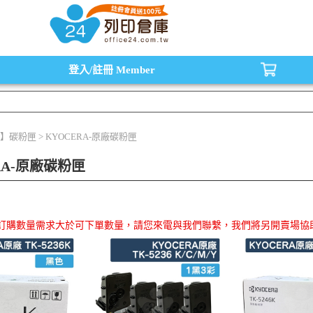
水匣,原廠碳粉匣，副廠碳粉匣，環保碳粉匣,連續供墨印表機-office24列印倉庫線
登入/註冊
Member
】碳粉匣 > KYOCERA-原廠碳粉匣
RA-原廠碳粉匣
品訂購數量需求大於可下單數量，請您來電與我們聯繫，我們將另開賣場協