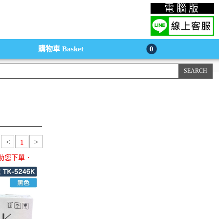
上購物手機版
電腦版
購物車
Basket
0
<
1
>
助您下單．