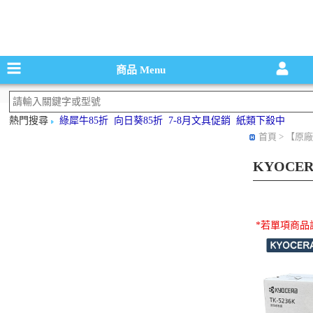
碳粉匣，墨
商品
Menu
熱門搜尋
綠犀牛85折
向日葵85折
7-8月文具促銷
紙類下殺中
首頁
> 【原廠
KYOCE
*若單項商