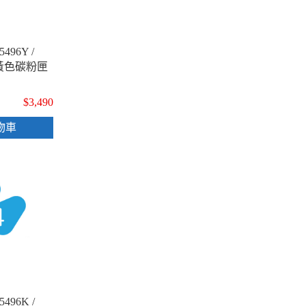
496Y /
廠黃色碳粉匣
$3,490
物車
496K /