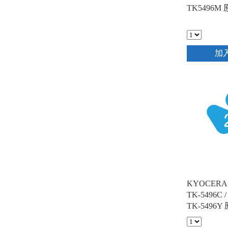
TK5496
加
KYOCERA 
TK-5496C /
TK-5496
3彩)