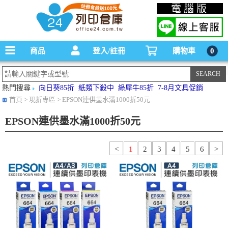
碳粉匣，墨水匣,原廠碳粉匣，副廠碳粉匣，環保碳粉匣,連續供墨印表機-office24列印
電腦版
倉庫線上購物手機版
商品
登入/註冊
購物車
0
熱門搜尋
向日葵85折
紙類下殺中
綠犀牛85折
7-8月文具促銷
首頁
> 現折專區 > EPSON連供墨水滿1000折50元
EPSON連供墨水滿1000折50元
<
1
2
3
4
5
6
>