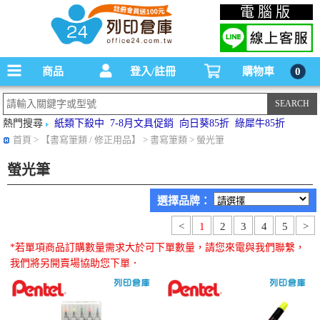
碳粉匣，墨水匣,原廠碳粉匣，副廠碳粉匣，環保碳粉匣,連續供墨印表機-office24列印
電腦版
倉庫線上購物手機版
商品
登入/註冊
購物車
0
熱門搜尋
紙類下殺中
7-8月文具促銷
向日葵85折
綠犀牛85折
首頁
> 【書寫筆類 / 修正用品】 > 書寫筆類 > 螢光筆
螢光筆
選擇品牌：
<
1
2
3
4
5
>
*若單項商品訂購數量需求大於可下單數量，請您來電與我們聯繫，
我們將另開賣場協助您下單．