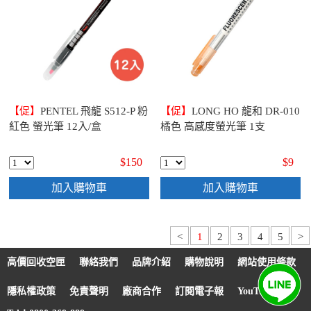
【促】
PENTEL 飛龍 S512-P 粉
【促】
LONG HO 龍和 DR-010
紅色 螢光筆 12入/盒
橘色 高感度螢光筆 1支
$150
$9
加入購物車
加入購物車
<
1
2
3
4
5
>
高價回收空匣
聯絡我們
品牌介紹
購物說明
網站使用條款
隱私權政策
免責聲明
廠商合作
訂閱電子報
YouTube