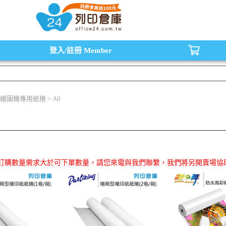
水匣,原廠碳粉匣，副廠碳粉匣，環保碳粉匣,連續供墨印表機-office24列印倉庫線
登入/註冊
Member
繪圖機專用紙捲 > A0
品訂購數量需求大於可下單數量，請您來電與我們聯繫，我們將另開賣場協