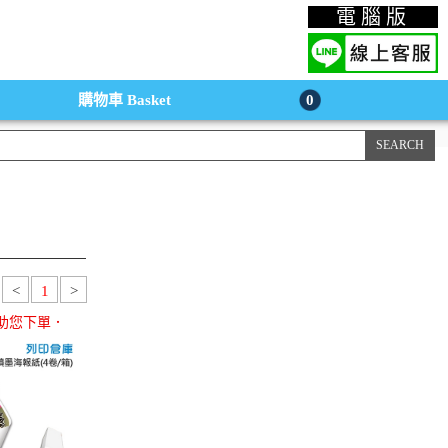
上購物手機版
電腦版
購物車
Basket
0
<
1
>
助您下單．