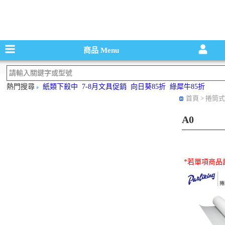
碳粉匣，墨
商品
Menu
熱門搜尋
紙類下殺中
7-8月文具促銷
向日葵85折
綠犀牛85折
首頁
> 捲筒式
A0
*若單項商