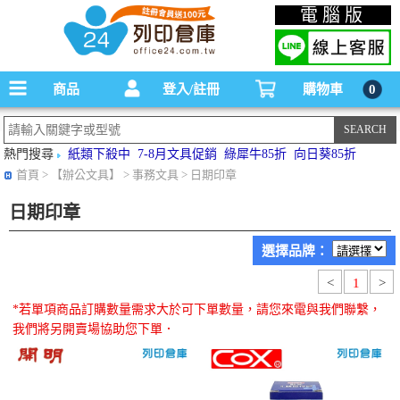
碳粉匣，墨水匣,原廠碳粉匣，副廠碳粉匣，環保碳粉匣,連續供墨印表機-office24列印
電腦版
倉庫線上購物手機版
商品
登入/註冊
購物車
0
熱門搜尋
紙類下殺中
7-8月文具促銷
綠犀牛85折
向日葵85折
首頁
> 【辦公文具】 > 事務文具 > 日期印章
日期印章
選擇品牌：
<
1
>
*若單項商品訂購數量需求大於可下單數量，請您來電與我們聯繫，
我們將另開賣場協助您下單．