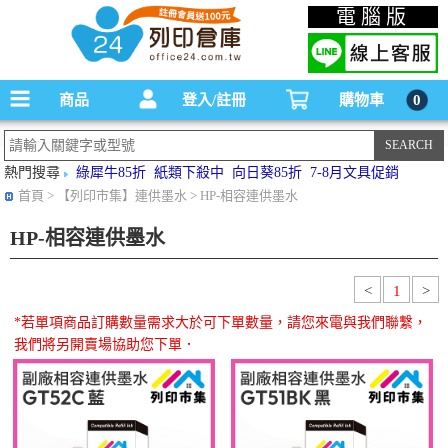
碳粉匣，墨水匣,原廠碳粉匣，副廠碳粉匣，環保碳粉匣,連續供墨印表機-office24列印
電腦版
倉庫線上購物手機版
商品
登入/註冊
購物車
0
熱門搜尋
綠犀牛85折
紙類下殺中
向日葵85折
7-8月文具促銷
首頁
> 【列印市集】連供墨水 > HP-相容連供墨水
HP-相容連供墨水
<
1
>
*若單項商品訂購數量需求大於可下單數量，請您來電與我們聯繫，
我們將另開賣場協助您下單．