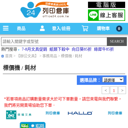
碳粉匣，墨水匣,原廠碳粉匣，副廠碳粉匣，環保碳粉匣,連續供墨印表機-office24列印
電腦版
倉庫線上購物手機版
商品
登入/註冊
購物車
0
熱門搜尋
7-8月文具促銷
紙類下殺中
向日葵85折
綠犀牛85折
首頁
> 【辦公文具】 > 事務用品 > 標價機 / 耗材
標價機 / 耗材
選擇品牌：
<
1
>
*若單項商品訂購數量需求大於可下單數量，請您來電與我們聯繫，
我們將另開賣場協助您下單．