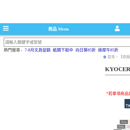
碳粉匣，墨
商品
Menu
熱門搜尋
7-8月文具促銷
紙類下殺中
向日葵85折
綠犀牛85折
首頁
> 【原廠
KYOCE
*若單項商