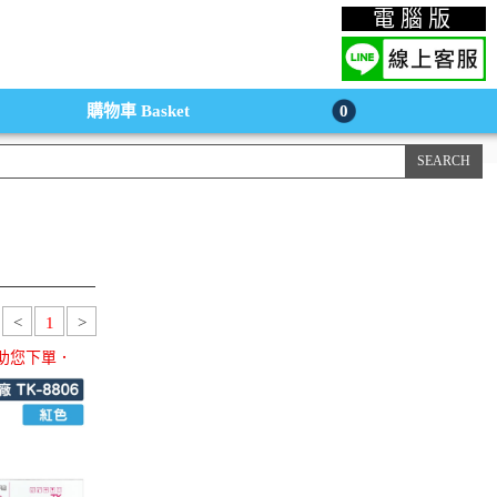
上購物手機版
電腦版
購物車
Basket
0
<
1
>
助您下單．