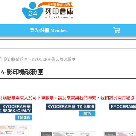
水匣,原廠碳粉匣，副廠碳粉匣，環保碳粉匣,連續供墨印表機-office24列印倉庫線
登入/註冊
Member
】影印機碳粉匣 > KYOCERA-影印機碳粉匣
RA-影印機碳粉匣
品訂購數量需求大於可下單數量，請您來電與我們聯繫，我們將另開賣場協