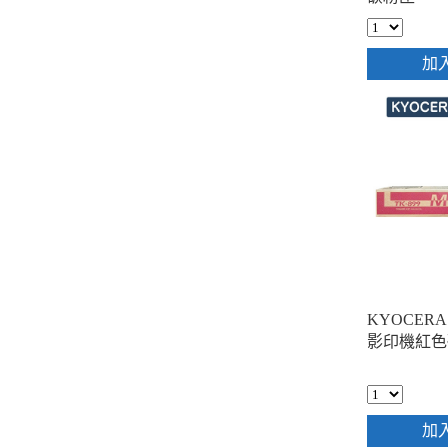
加
KYOCERA
影印機紅色
加