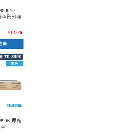
806Y /
廠黃色影印機
$13,900
物車
-899K 原廠
粉匣