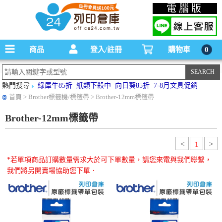
碳粉匣，墨水匣,原廠碳粉匣，副廠碳粉匣，環保碳粉匣,連續供墨印表機-office24列印
電腦版
倉庫線上購物手機版
商品
登入/註冊
購物車
0
熱門搜尋
綠犀牛85折
紙類下殺中
向日葵85折
7-8月文具促銷
首頁
> Brother標籤機/標籤帶 > Brother-12mm標籤帶
Brother-12mm標籤帶
<
1
>
*若單項商品訂購數量需求大於可下單數量，請您來電與我們聯繫，
我們將另開賣場協助您下單．