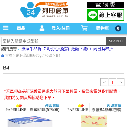
碳粉匣，墨水匣,原廠碳粉匣，副廠碳粉匣，環保碳粉匣,連續供墨印表機-office24列印
電腦版
倉庫線上購物手機版
商品
登入/註冊
購物車
0
熱門搜尋
綠犀牛85折
7-8月文具促銷
紙類下殺中
向日葵85折
首頁
> 彩色影印紙-70g / 70磅 > B4
B4
<
1
>
*若單項商品訂購數量需求大於可下單數量，請您來電與我們聯繫，
我們將另開賣場協助您下單．