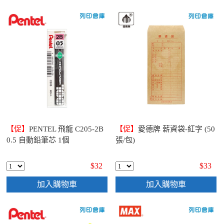
【促】
PENTEL 飛龍 C205-2B
【促】
愛德牌 薪資袋-紅字 (50
0.5 自動鉛筆芯 1個
張/包)
$32
$33
加入購物車
加入購物車