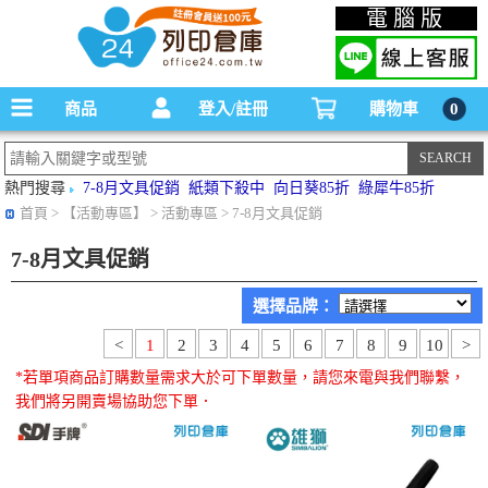
碳粉匣，墨水匣,原廠碳粉匣，副廠碳粉匣，環保碳粉匣,連續供墨印表機-office24列印
電腦版
倉庫線上購物手機版
商品
登入/註冊
購物車
0
熱門搜尋
7-8月文具促銷
紙類下殺中
向日葵85折
綠犀牛85折
首頁
> 【活動專區】 > 活動專區 > 7-8月文具促銷
7-8月文具促銷
選擇品牌：
<
1
2
3
4
5
6
7
8
9
10
>
*若單項商品訂購數量需求大於可下單數量，請您來電與我們聯繫，
我們將另開賣場協助您下單．