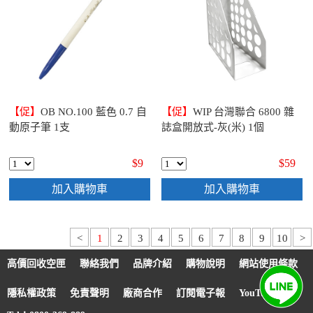
【促】
OB NO.100 藍色 0.7 自
【促】
WIP 台灣聯合 6800 雜
動原子筆 1支
誌盒開放式-灰(米) 1個
$9
$59
加入購物車
加入購物車
<
1
2
3
4
5
6
7
8
9
10
>
高價回收空匣
聯絡我們
品牌介紹
購物說明
網站使用條款
隱私權政策
免責聲明
廠商合作
訂閱電子報
YouTube