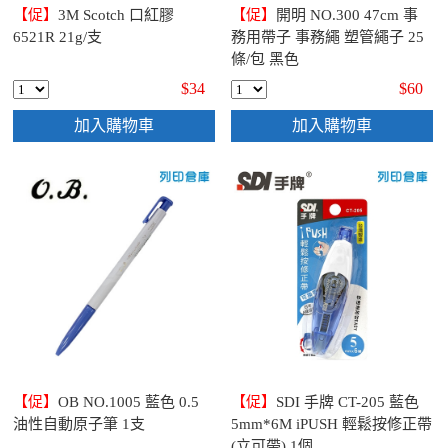
【促】
3M Scotch 口紅膠
【促】
開明 NO.300 47cm 事
6521R 21g/支
務用帶子 事務繩 塑管繩子 25
條/包 黑色
$34
$60
加入購物車
加入購物車
【促】
OB NO.1005 藍色 0.5
【促】
SDI 手牌 CT-205 藍色
油性自動原子筆 1支
5mm*6M iPUSH 輕鬆按修正帶
(立可帶) 1個