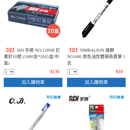
【促】
SDI 手牌 NO.1200B 釘
【促】
SIMBALION 雄獅
書針10號 (1000支*20小盒/中
NO.680 黑色油性雙頭奇異筆 1
盒)
支
$130
$18
加入購物車
加入購物車