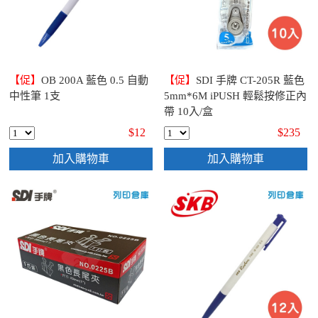
【促】
OB 200A 藍色 0.5 自動
【促】
SDI 手牌 CT-205R 藍色
中性筆 1支
5mm*6M iPUSH 輕鬆按修正內
帶 10入/盒
$12
$235
加入購物車
加入購物車