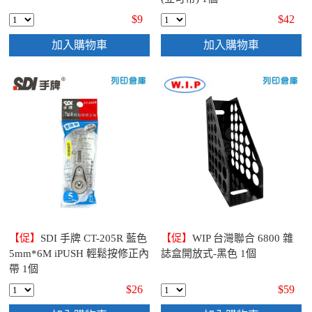
$9
$42
加入購物車
加入購物車
【促】
SDI 手牌 CT-205R 藍色
【促】
WIP 台灣聯合 6800 雜
5mm*6M iPUSH 輕鬆按修正內
誌盒開放式-黑色 1個
帶 1個
$26
$59