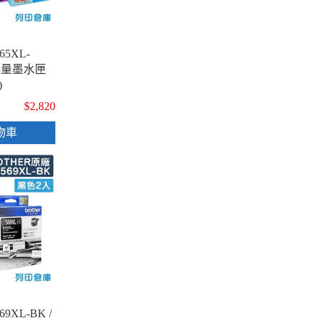
65XL-
高容量墨水匣
)
$2,820
物車
9XL-BK /