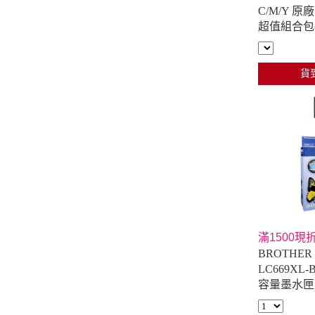
C/M/Y 
超值組合包(
貨
滿1500現折
BROTHER 
LC669XL
容量墨水匣