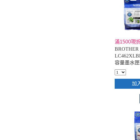
滿1500現折
BROTHER 
LC462X
容量墨水匣(
加