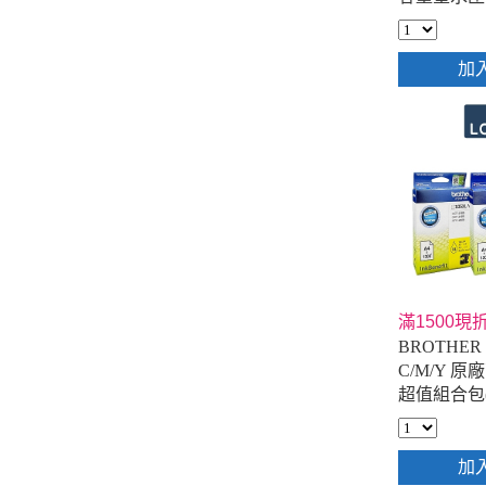
加
滿1500現折
BROTHER 
C/M/Y 
超值組合包(
加