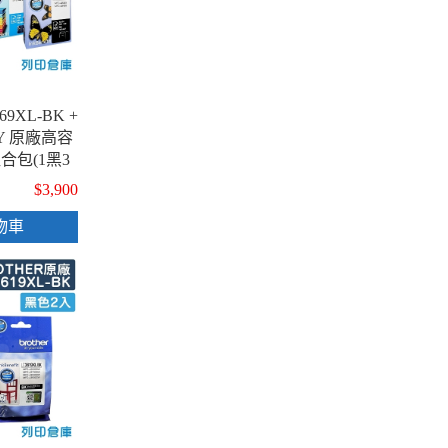
69XL-BK +
M/Y 原廠高容
合包(1黑3
$3,900
物車