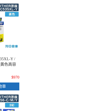
5XL-Y /
原廠黃色高容
$970
物車