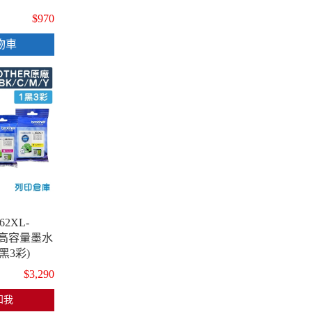
$970
物車
62XL-
原廠高容量墨水
黑3彩)
$3,290
知我