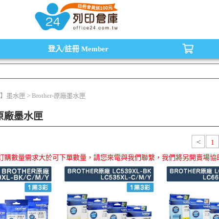
水匣,原廠碳粉匣，副廠碳粉匣，環保碳粉匣,連續供墨印表機-office24列印倉庫線
登入/註冊
Member
】墨水匣 > Brother-原廠墨水匣
r-原廠墨水匣
<
1
品訂購數量需求大於可下單數量，請您來電與我們聯繫，我們將另開賣場協