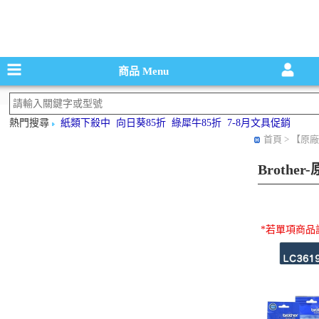
碳粉匣，墨
商品
Menu
熱門搜尋
紙類下殺中
向日葵85折
綠犀牛85折
7-8月文具促銷
首頁
> 【原廠
Brothe
*若單項商