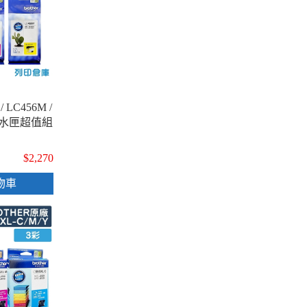
 / LC456M /
廠墨水匣超值組
$2,270
物車