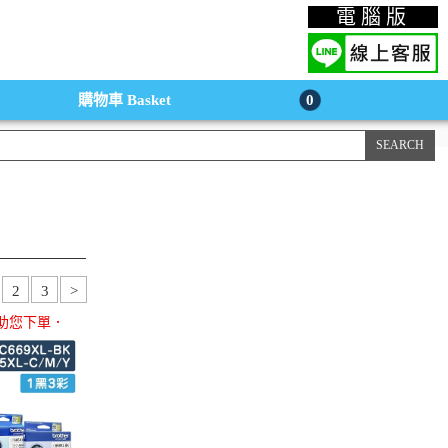
上購物手機版
電腦版
購物車
Basket
0
2
3
>
助您下單．