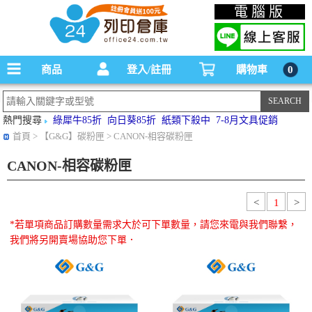
碳粉匣，墨水匣,原廠碳粉匣，副廠碳粉匣，環保碳粉匣,連續供墨印表機-office24列印
電腦版
倉庫線上購物手機版
商品
登入/註冊
購物車
0
熱門搜尋
綠犀牛85折
向日葵85折
紙類下殺中
7-8月文具促銷
首頁
> 【G&G】碳粉匣 > CANON-相容碳粉匣
CANON-相容碳粉匣
<
1
>
*若單項商品訂購數量需求大於可下單數量，請您來電與我們聯繫，
我們將另開賣場協助您下單．