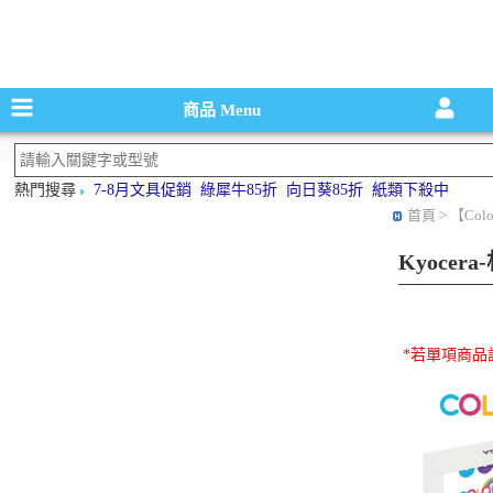
碳粉匣，墨
商品
Menu
熱門搜尋
7-8月文具促銷
綠犀牛85折
向日葵85折
紙類下殺中
首頁
> 【Col
Kyocer
*若單項商