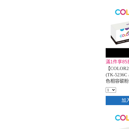
滿1件享85
【COLOR24
(TK-5236C 
色相容碳粉
加