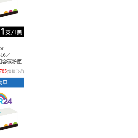
or
316／
色相容碳粉匣
,785
(售價已折)
物車