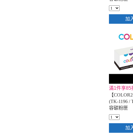
加
滿1件享85
【COLOR24
(TK-1196 
容碳粉匣
加