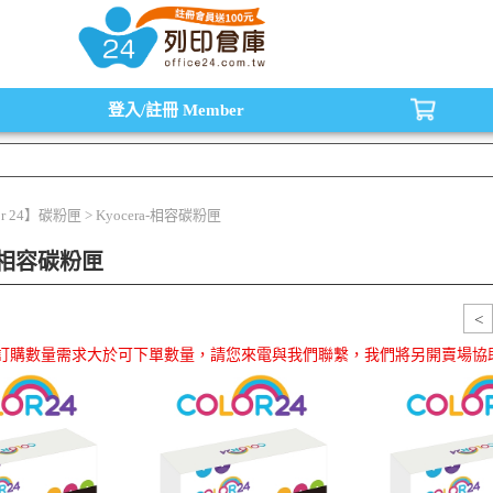
水匣,原廠碳粉匣，副廠碳粉匣，環保碳粉匣,連續供墨印表機-office24列印倉庫線
登入/註冊
Member
or 24】碳粉匣 > Kyocera-相容碳粉匣
a-相容碳粉匣
<
品訂購數量需求大於可下單數量，請您來電與我們聯繫，我們將另開賣場協