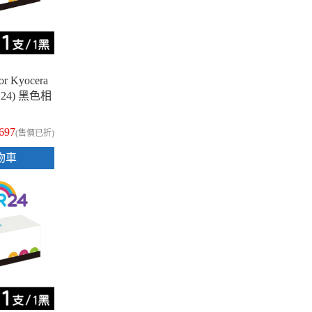
 Kyocera
1124) 黑色相
697
(售價已折)
物車