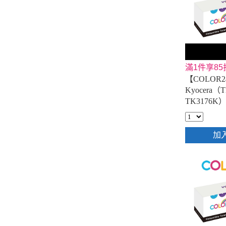
滿1件享85
【COLOR2
Kyocera（
TK3176
匣
加