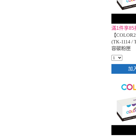
滿1件享85
【COLOR24
(TK-1114 
容碳粉匣
加