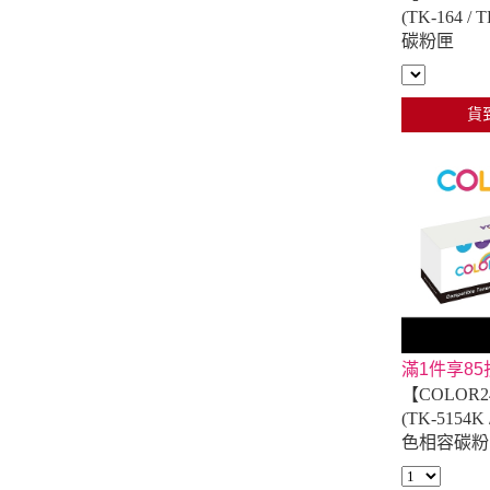
(TK-164 /
碳粉匣
貨
滿1件享85
【COLOR24
(TK-5154K
色相容碳粉