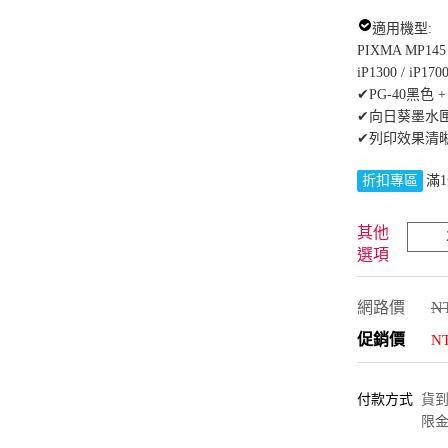
適用機型:
PIXMA MP145 /
iP1300 / iP1700
✔PG-40黑色 +
✔向日葵墨水
✔列印效果清
折扣專區
滿1
其他
選項
網路價
NT
促銷價
N
付款方式
貨到付
限金