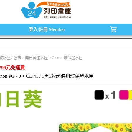
水匣,原廠碳粉匣，副廠碳粉匣，環保碳粉匣,連續供墨印表機-office24列印倉庫線
登入/註冊
Member
/ 碳粉匣 / 色帶 > 向日葵墨水匣 > Canon-環保墨水匣
799元免運費
anon PG-40 + CL-41 / 1黑1彩超值組環保墨水匣