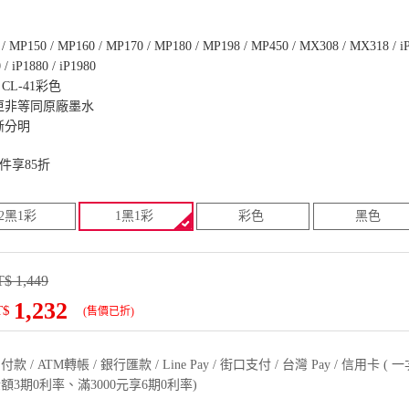
 MP150 / MP160 / MP170 / MP180 / MP198 / MP450 / MX308 / MX318 / iP
 / iP1880 / iP1980
 CL-41彩色
匣非等同原廠墨水
晰分明
件享85折
2黑1彩
1黑1彩
彩色
黑色
$ 1,449
1,232
T$
(售價已折)
款 / ATM轉帳 / 銀行匯款 / Line Pay / 街口支付 / 台灣 Pay / 信用卡 
額3期0利率、滿3000元享6期0利率)