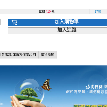
每期
410
元
17家
加入購物車
加入追蹤
注意事項/運送及保固說明
退貨需知