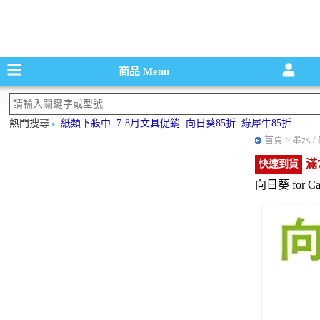
碳粉匣，墨
商品
Menu
熱門搜尋
紙類下殺中
7-8月文具促銷
向日葵85折
綠犀牛85折
首頁
> 墨水 
滿
快速到貨
向日葵 for C