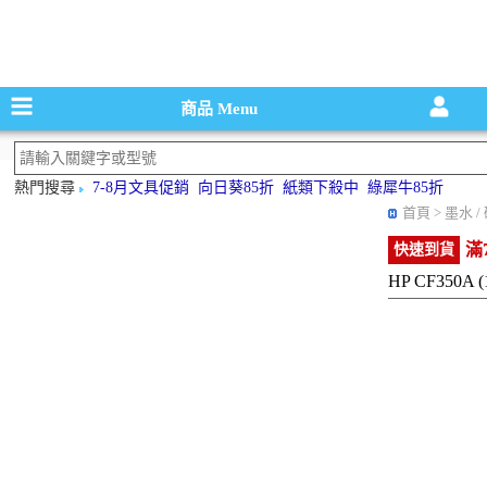
碳粉匣，墨
商品
Menu
熱門搜尋
7-8月文具促銷
向日葵85折
紙類下殺中
綠犀牛85折
首頁
> 墨水 
滿
快速到貨
HP CF350