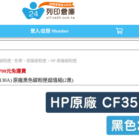
水匣,原廠碳粉匣，副廠碳粉匣，環保碳粉匣,連續供墨印表機-office24列印倉庫線
登入/註冊
Member
/ 碳粉匣 / 色帶 > 原廠碳粉匣 > HP-原廠碳粉匣
799元免運費
A (130A) 原廠黑色碳粉匣超值組(2黑)