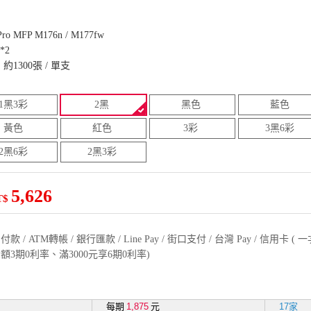
t Pro MFP M176n / M177fw
*2
1300張 / 單支
1黑3彩
2黑
黑色
藍色
黃色
紅色
3彩
3黑6彩
2黑6彩
2黑3彩
5,626
T$
款 / ATM轉帳 / 銀行匯款 / Line Pay / 街口支付 / 台灣 Pay / 信用卡 
額3期0利率、滿3000元享6期0利率)
每期
1,875
元
17家