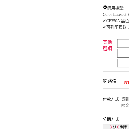
適用機型:
Color LaserJe
✔CF350A 黑色
✔可列印張數：約
其他
選項
網路價
N
付款方式
貨到付
限金
分期方式
3
期
0
利率