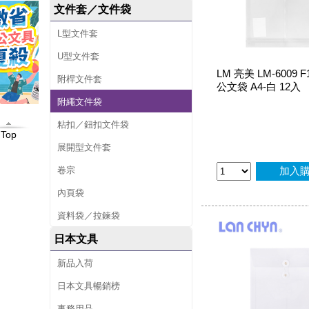
文件套／文件袋
L型文件套
U型文件套
LM 亮美 LM-6009 F
附桿文件套
公文袋 A4-白 12入
附繩文件袋
粘扣／鈕扣文件袋
Top
展開型文件套
卷宗
加入
內頁袋
資料袋／拉鍊袋
日本文具
新品入荷
日本文具暢銷榜
事務用品