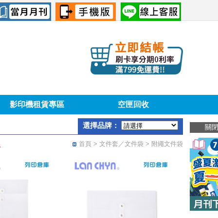
影印機租賃專區
空匣回收
選擇品牌：
關
首頁
> 文件套／文件袋 > 附繩文件袋
．