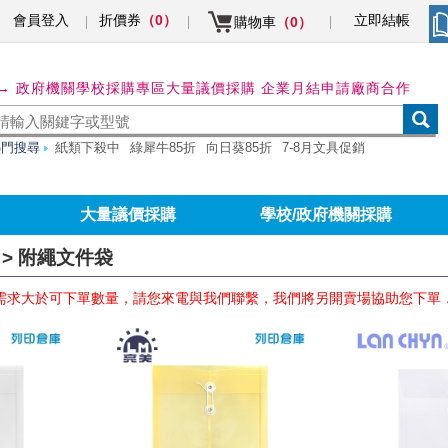
會員登入
折價券
立即結帳
（0）
購物車
（0）
→ 政府機關學校採購專區
大量議價採購 企業月結申請
廠商合作
熱門搜尋
紙類下殺中
綠犀牛85折
向日葵85折
7-8月文具促銷
大量議價採購
學校/政府機關採購
> 附繩文件袋
需求大於可下單數量，請您來電與我們聯繫，我們將另開賣場協助您下單