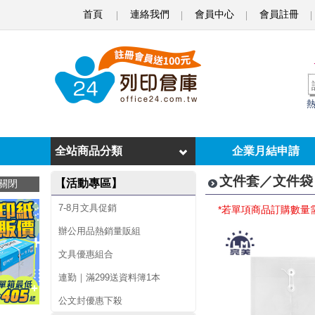
首頁
連絡我們
會員中心
會員註冊
附
繩
文
件
袋
全站商品分類
企業月結申請
文件套／文件袋 
【活動專區】
關閉
7-8月文具促銷
*若單項商品訂購數量
辦公用品熱銷量販組
文具優惠組合
連勤｜滿299送資料簿1本
公文封優惠下殺