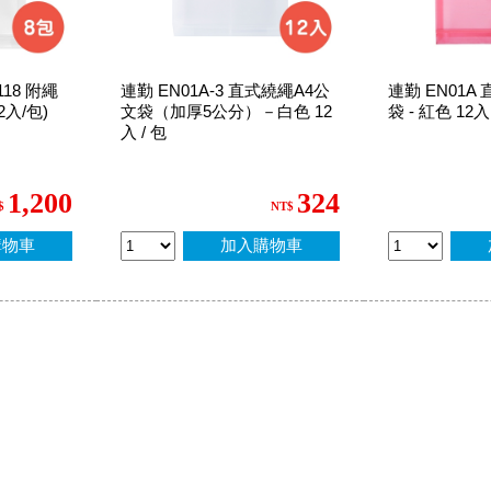
118 附繩
連勤 EN01A-3 直式繞繩A4公
連勤 EN01A
2入/包)
文袋（加厚5公分）－白色 12
袋 - 紅色 12入
入 / 包
1,200
324
$
NT$
購物車
加入購物車