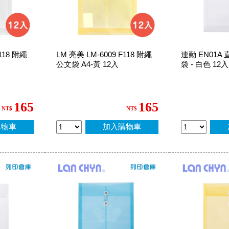
118 附繩
LM 亮美 LM-6009 F118 附繩
連勤 EN01A
公文袋 A4-黃 12入
袋 - 白色 12入
165
165
NT$
NT$
購物車
加入購物車