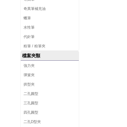
奇異筆補充油
蠟筆
水性筆
代針筆
粉筆 / 粉筆夾
檔案夾類
強力夾
彈簧夾
拱型夾
二孔圓型
三孔圓型
四孔圓型
二孔D型夾