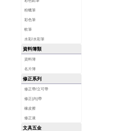
彩色鉛筆
粉蠟筆
彩色筆
軟筆
水彩/水彩筆
資料簿類
資料簿
名片簿
修正系列
修正帶/立可帶
修正(內)帶
橡皮擦
修正液
文具五金