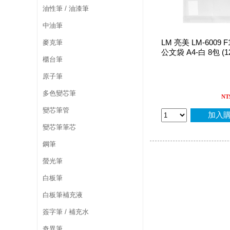
油性筆 / 油漆筆
中油筆
LM 亮美 LM-6009 F
麥克筆
公文袋 A4-白 8包 (1
櫃台筆
原子筆
多色變芯筆
NT
變芯筆管
加入
變芯筆筆芯
鋼筆
螢光筆
白板筆
白板筆補充液
簽字筆 / 補充水
奇異筆