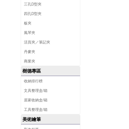
三孔D型夾
四孔D型夾
板夾
風琴夾
活頁夾／筆記夾
丹麥夾
商業夾
樹德專區
收納排行榜
文具整理盒/箱
居家收納盒/箱
工具整理盒/箱
美術繪筆