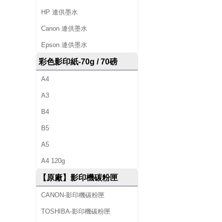
籤
HP 連供墨水
帶
Canon 連供墨水
、
Epson 連供墨水
辦
彩色影印紙-70g / 70磅
公
A4
文
A3
B4
具
B5
、
A5
並
A4 120g
提
【原廠】影印機碳粉匣
供
CANON-影印機碳粉匣
影
TOSHIBA-影印機碳粉匣