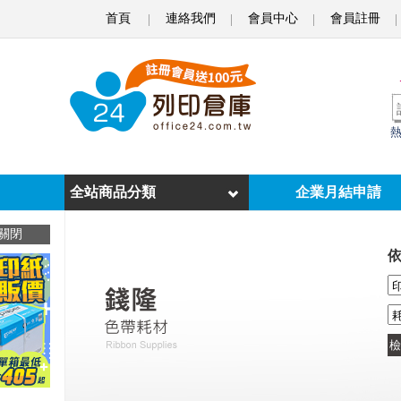
首頁
連絡我們
會員中心
會員註冊
o
f
f
i
c
e
全站商品分類
企業月結申請
2
關閉
4
列
印
倉
庫