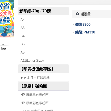
-
影印紙-70g / 70磅
專
錢隆
A4
售
錢隆3300
A3
各
錢隆 PM330
B4
廠
B5
Top
牌
A5
碳
A11(Letter Size)
粉
【印表機促銷專區】
匣
►►本月主打印表機
【原廠】碳粉匣
、
HP-原廠黑色碳粉匣
墨
HP-原廠彩色碳粉匣
水