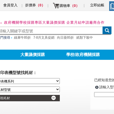
會員登入
折價券
立即結帳
（0）
購物車
（0）
→ 政府機關學校採購專區
大量議價採購 企業月結申請
廠商合作
熱門搜尋
綠犀牛85折
7-8月文具促銷
向日葵85折
紙類下殺中
大量議價採購
學校/政府機關採購
依印表機型號找耗材：
已經知道您
請輸入型