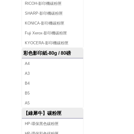
印
RICOH-影印機碳粉匣
SHARP-影印機碳粉匣
機
KONICA-影印機碳粉匣
出
Fuji Xerox-影印機碳粉匣
租
KYOCERA-影印機碳粉匣
及
彩色影印紙-80g / 80磅
回
A4
收
A3
空
B4
B5
匣
A5
等
【綠犀牛】碳粉匣
服
HP-環保黑色碳粉匣
務
HP-環保彩色碳粉匣