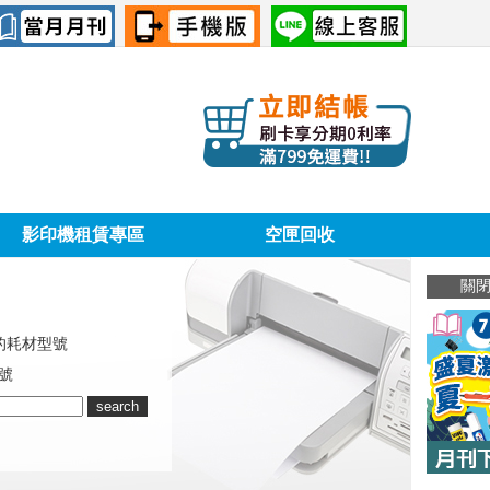
影印機租賃專區
空匣回收
關
的耗材型號
號