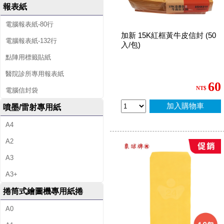
報表紙
電腦報表紙-80行
加新 15K紅框黃牛皮信封 (50
電腦報表紙-132行
入/包)
點陣用標籤貼紙
醫院診所專用報表紙
60
NT$
電腦信封袋
加入購物車
噴墨/雷射專用紙
A4
A2
A3
A3+
捲筒式繪圖機專用紙捲
A0