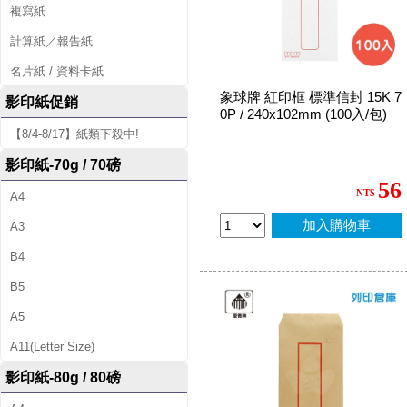
複寫紙
計算紙／報告紙
名片紙 / 資料卡紙
象球牌 紅印框 標準信封 15K 7
影印紙促銷
0P / 240x102mm (100入/包)
【8/4-8/17】紙類下殺中!
影印紙-70g / 70磅
56
NT$
A4
加入購物車
A3
B4
B5
A5
A11(Letter Size)
影印紙-80g / 80磅