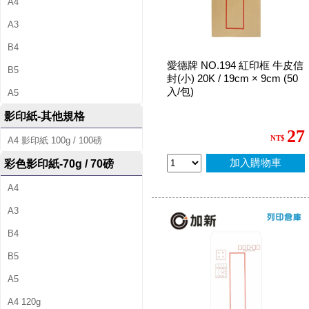
A4
A3
B4
愛德牌 NO.194 紅印框 牛皮信
B5
封(小) 20K / 19cm × 9cm (50
入/包)
A5
影印紙-其他規格
27
NT$
A4 影印紙 100g / 100磅
加入購物車
彩色影印紙-70g / 70磅
A4
A3
B4
B5
A5
A4 120g