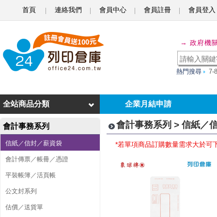
首頁
連絡我們
會員中心
會員註冊
會員登入
信
→ 政府機
紙
／
熱門搜尋
7
信
封
全站商品分類
企業月結申請
／
會計事務系列 > 信紙／
會計事務系列
薪
信紙／信封／薪資袋
*若單項商品訂購數量需求大於可
資
會計傳票／帳冊／憑證
袋
平裝帳簿／活頁帳
公文封系列
估價／送貨單