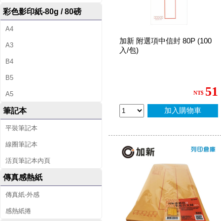
彩色影印紙-80g / 80磅
A4
加新 附選項中信封 80P (100
A3
入/包)
B4
B5
51
NT$
A5
加入購物車
筆記本
平裝筆記本
線圈筆記本
活頁筆記本內頁
傳真感熱紙
傳真紙-外感
感熱紙捲