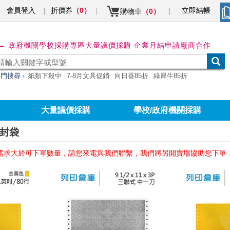
會員登入
折價券
立即結帳
（0）
購物車
（0）
→ 政府機關學校採購專區
大量議價採購 企業月結申請
廠商合作
熱門搜尋
紙類下殺中
7-8月文具促銷
向日葵85折
綠犀牛85折
大量議價採購
學校/政府機關採購
信封袋
需求大於可下單數量，請您來電與我們聯繫，我們將另開賣場協助您下單