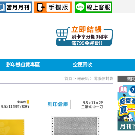
影印機租賃專區
空匣回收
首頁
> 報表紙 > 電腦信封袋
關
．