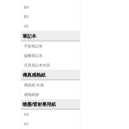
B4
B5
A5
筆記本
平裝筆記本
線圈筆記本
活頁筆記本內頁
傳真感熱紙
傳真紙-外感
感熱紙捲
噴墨/雷射專用紙
A4
A2