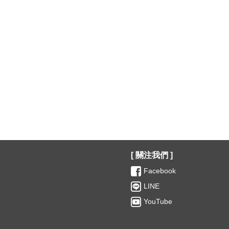
[ 關注我們 ]
Facebook
LINE
YouTube