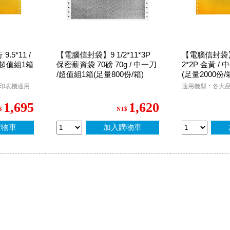
.5*11 /
【電腦信封袋】9 1/2*11*3P
【電腦信封袋】 8
 /超值組1箱
保密薪資袋 70磅 70g / 中一刀
2*2P 金黃 /
/超值組1箱(足量800份/箱)
(足量2000份/
印表機適用
適用機型：各大
1,695
1,620
$
NT$
購物車
加入購物車