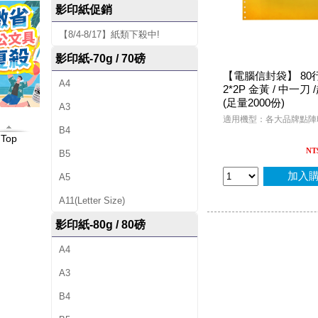
影印紙促銷
【8/4-8/17】紙類下殺中!
影印紙-70g / 70磅
【電腦信封袋】 80行 9
A4
2*2P 金黃 / 中一刀
(足量2000份)
A3
適用機型：各大品牌點陣
B4
Top
NT
B5
加入
A5
A11(Letter Size)
影印紙-80g / 80磅
A4
A3
B4