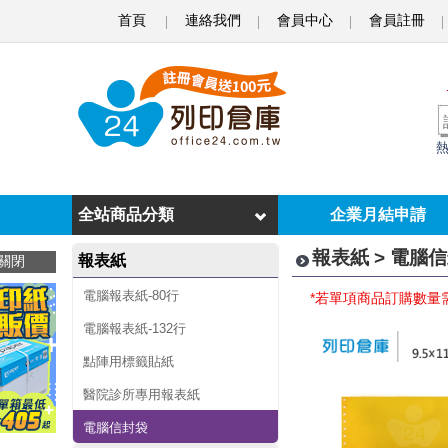
首頁
連絡我們
會員中心
會員註冊
電
腦
信
封
袋
全站商品分類
企業月結申請
報表紙 > 電腦
報表紙
關閉
電腦報表紙-80行
*若單項商品訂購數量
電腦報表紙-132行
點陣用標籤貼紙
醫院診所專用報表紙
電腦信封袋