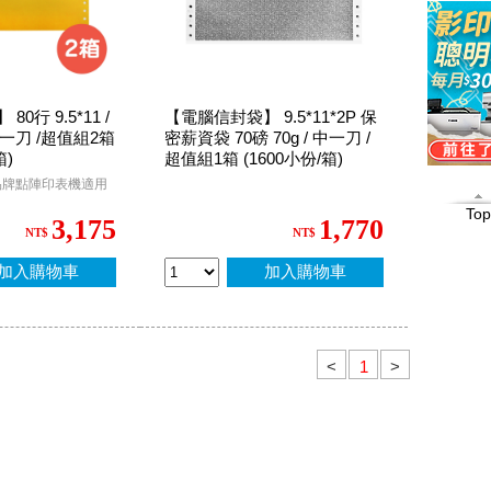
0行 9.5*11 /
【電腦信封袋】 9.5*11*2P 保
 中一刀 /超值組2箱
密薪資袋 70磅 70g / 中一刀 /
箱)
超值組1箱 (1600小份/箱)
品牌點陣印表機適用
Top
3,175
1,770
NT$
NT$
加入購物車
加入購物車
<
>
1