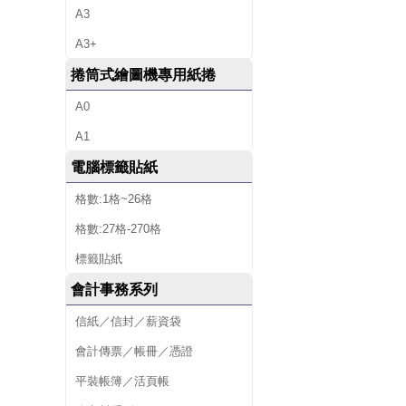
A3
A3+
捲筒式繪圖機專用紙捲
A0
A1
電腦標籤貼紙
格數:1格~26格
格數:27格-270格
標籤貼紙
會計事務系列
信紙／信封／薪資袋
會計傳票／帳冊／憑證
平裝帳簿／活頁帳